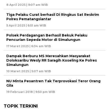
8 April 2025 | 9:07 am WIB
Tiga Pelaku Curat berhasil Di Ringkus Sat Reskrim
Polres Pematangsiantar
5 April 2025 | 6:51 am WIB
Polsek Perdagangan Berhasil Bekuk Pelaku
Pencurian Sepeda Motor di Simalungun
17 Maret 2025 | 6:34 am WIB
Dampak Berburu MS Meresahkan Masyarakat
Doloksaribu Wesly RR Saragih Koseling Ke Polres
Simalungun
10 Maret 2025 | 5:07 am WIB
NU Minta Pesantren Tak Terprovokasi Teror Orang
Gila
19 Februari 2018 | 9:50 pm WIB
TOPIK TERKINI