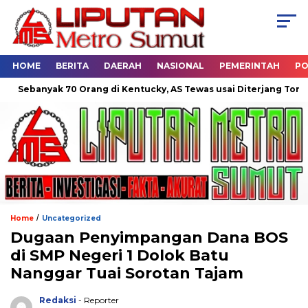
HOME
BERITA
DAERAH
NASIONAL
PEMERINTAH
PO
anyak 70 Orang di Kentucky, AS Tewas usai Diterjang Tornado Da
/
Home
Uncategorized
Dugaan Penyimpangan Dana BOS
di SMP Negeri 1 Dolok Batu
Nanggar Tuai Sorotan Tajam
Redaksi
- Reporter