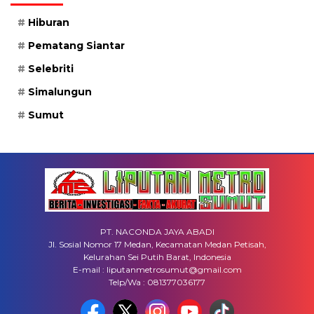
Hiburan
Pematang Siantar
Selebriti
Simalungun
Sumut
PT. NACONDA JAYA ABADI
Jl. Sosial Nomor 17 Medan, Kecamatan Medan Petisah,
Kelurahan Sei Putih Barat, Indonesia
E-mail : liputanmetrosumut@gmail.com
Telp/Wa : 081377036177