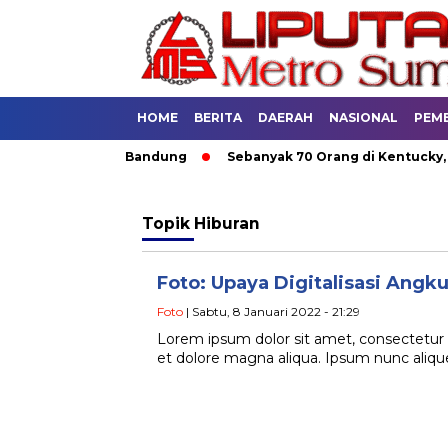
HOME
BERITA
DAERAH
NASIONAL
PEM
gkutan Umum di Bandung
Sebanyak 70 Orang di Kentucky, AS T
Topik
Hiburan
Foto: Upaya Digitalisasi Ang
Foto
| Sabtu, 8 Januari 2022 - 21:29
Lorem ipsum dolor sit amet, consectetur a
et dolore magna aliqua. Ipsum nunc ali