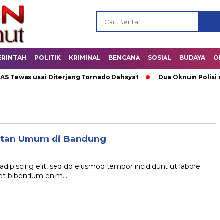
ERINTAH
POLITIK
KRIMINAL
BENCANA
SOSIAL
BUDAYA
O
ewas usai Diterjang Tornado Dahsyat
Dua Oknum Polisi di R
kutan Umum di Bandung
dipiscing elit, sed do eiusmod tempor incididunt ut labore
quet bibendum enim…