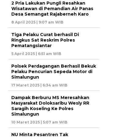
2 Pria Lakukan Pungli Resahkan
Wisatawan di Pemandian Air Panas
Desa Semangat Rajaberneh Karo
8 April 2025 | 9:07 am WIB
Tiga Pelaku Curat berhasil Di
Ringkus Sat Reskrim Polres
Pematangsiantar
5 April 2025 | 6:51 am WIB
Polsek Perdagangan Berhasil Bekuk
Pelaku Pencurian Sepeda Motor di
Simalungun
17 Maret 2025 | 6:34 am WIB
Dampak Berburu MS Meresahkan
Masyarakat Doloksaribu Wesly RR
Saragih Koseling Ke Polres
Simalungun
10 Maret 2025 | 5:07 am WIB
NU Minta Pesantren Tak