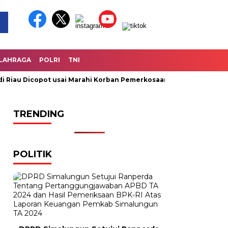
LAHRAGA
POLRI
TNI
iau Dicopot usai Marahi Korban Pemerkosaan
Kemendag Cabut
TRENDING
POLITIK