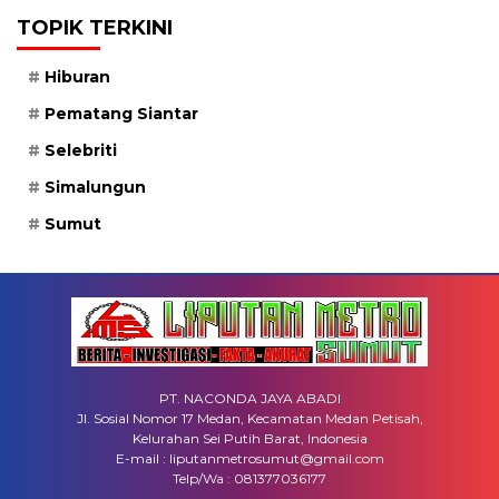
TOPIK TERKINI
Hiburan
Pematang Siantar
Selebriti
Simalungun
Sumut
PT. NACONDA JAYA ABADI
Jl. Sosial Nomor 17 Medan, Kecamatan Medan Petisah,
Kelurahan Sei Putih Barat, Indonesia
E-mail : liputanmetrosumut@gmail.com
Telp/Wa : 081377036177