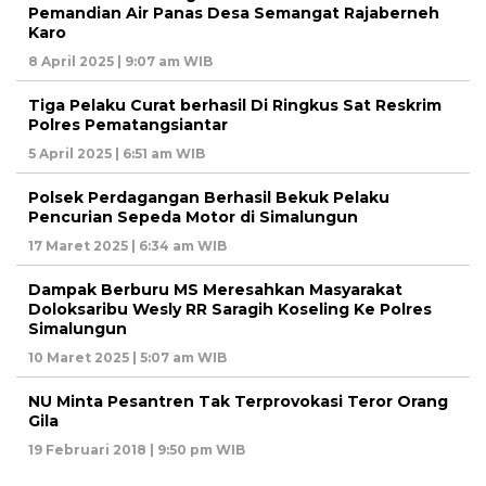
Pemandian Air Panas Desa Semangat Rajaberneh
Karo
8 April 2025 | 9:07 am WIB
Tiga Pelaku Curat berhasil Di Ringkus Sat Reskrim
Polres Pematangsiantar
5 April 2025 | 6:51 am WIB
Polsek Perdagangan Berhasil Bekuk Pelaku
Pencurian Sepeda Motor di Simalungun
17 Maret 2025 | 6:34 am WIB
Dampak Berburu MS Meresahkan Masyarakat
Doloksaribu Wesly RR Saragih Koseling Ke Polres
Simalungun
10 Maret 2025 | 5:07 am WIB
NU Minta Pesantren Tak Terprovokasi Teror Orang
Gila
19 Februari 2018 | 9:50 pm WIB