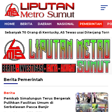
HOME
BERITA
DAERAH
NASIONAL
PEMERINTAH
PO
ebanyak 70 Orang di Kentucky, AS Tewas usai Diterjang Tornado D
Berita
Pemerintah
Berita
Pemkab Simalungun Terus Bergerak
Pulihkan Fasilitas Umum di
Serbelawan Pasca Banjir