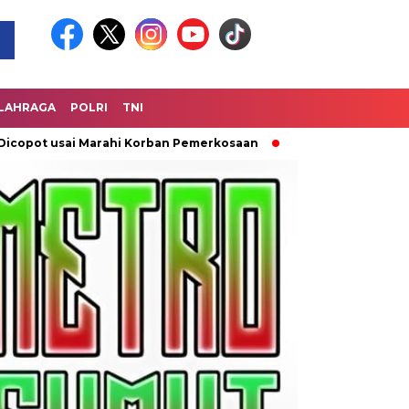
LAHRAGA
POLRI
TNI
t usai Marahi Korban Pemerkosaan
Kemendag Cabut Larangan