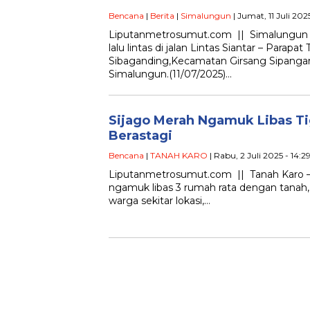
Bencana
|
Berita
|
Simalungun
| Jumat, 11 Juli 202
Liputanmetrosumut.com || Simalungun – 
lalu lintas di jalan Lintas Siantar – Parapa
Sibaganding,Kecamatan Girsang Sipanga
Simalungun.(11/07/2025)…
Sijago Merah Ngamuk Libas T
Berastagi
Bencana
|
TANAH KARO
| Rabu, 2 Juli 2025 - 14:2
Liputanmetrosumut.com || Tanah Karo 
ngamuk libas 3 rumah rata dengan tanah, 
warga sekitar lokasi,…