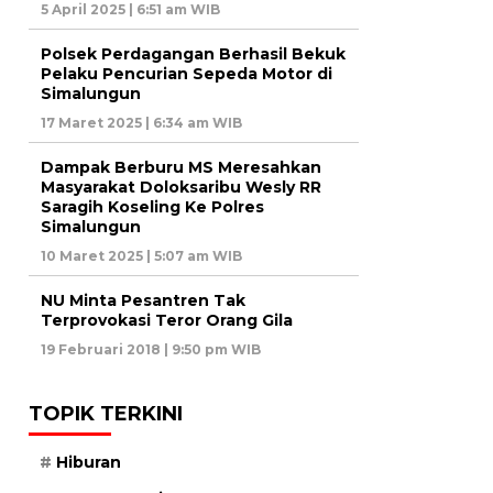
5 April 2025 | 6:51 am WIB
Polsek Perdagangan Berhasil Bekuk
Pelaku Pencurian Sepeda Motor di
Simalungun
17 Maret 2025 | 6:34 am WIB
Dampak Berburu MS Meresahkan
Masyarakat Doloksaribu Wesly RR
Saragih Koseling Ke Polres
Simalungun
10 Maret 2025 | 5:07 am WIB
NU Minta Pesantren Tak
Terprovokasi Teror Orang Gila
19 Februari 2018 | 9:50 pm WIB
TOPIK TERKINI
Hiburan