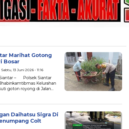
tar Marihat Gotong
ri Bosar
| Sabtu, 13 Juni 2026 - 11:16
iantar – Polsek Siantar
 Bhabinkamtibmas Kelurahan
ti goton royong di Jalan…
gan Daihatsu Sigra Di
,Penumpang Colt