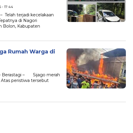
5 - 17:44
Telah terjadi kecelakaan
t Tepatnya di Nagori
n Bolon, Kabupaten
iga Rumah Warga di
9
– Berastagi – Sijago merah
Atas peristiwa tersebut