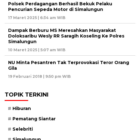
Polsek Perdagangan Berhasil Bekuk Pelaku
Pencurian Sepeda Motor di Simalungun
17 Maret 2025 | 6:34 am WIB
Dampak Berburu MS Meresahkan Masyarakat
Doloksaribu Wesly RR Saragih Koseling Ke Polres
Simalungun
10 Maret 2025 | 5:07 am WIB
NU Minta Pesantren Tak Terprovokasi Teror Orang
Gila
19 Februari 2018 | 9:50 pm WIB
TOPIK TERKINI
Hiburan
Pematang Siantar
Selebriti
Simalungun