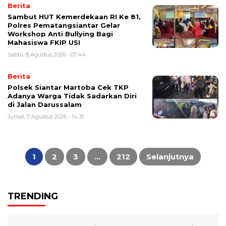
Berita
Sambut HUT Kemerdekaan RI Ke 81,
Polres Pematangsiantar Gelar
Workshop Anti Bullying Bagi
Mahasiswa FKIP USI
Sabtu, 8 Agustus 2026 - 07:44
Berita
Polsek Siantar Martoba Cek TKP
Adanya Warga Tidak Sadarkan Diri
di Jalan Darussalam
Jumat, 7 Agustus 2026 - 14:31
Paginasi
pos
1
2
3
…
212
Selanjutnya
TRENDING