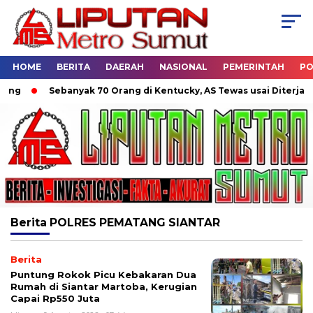
HOME
BERITA
DAERAH
NASIONAL
PEMERINTAH
PO
Sebanyak 70 Orang di Kentucky, AS Tewas usai Diterjang T
Berita
POLRES PEMATANG SIANTAR
Berita
Puntung Rokok Picu Kebakaran Dua
Rumah di Siantar Martoba, Kerugian
Capai Rp550 Juta