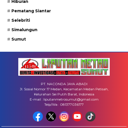
Hiburan
Pematang Siantar
Selebriti
Simalungun
Sumut
PT. NACONDA JAYA ABADI
Jl. Sosial Nomor 17 Medan, Kecamatan Medan Petisah,
Kelurahan Sei Putih Barat, Indonesia
E-mail : liputanmetrosumut@gmail.com
Telp/Wa : 081377036177