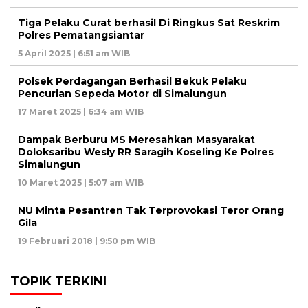
Tiga Pelaku Curat berhasil Di Ringkus Sat Reskrim
Polres Pematangsiantar
5 April 2025 | 6:51 am WIB
Polsek Perdagangan Berhasil Bekuk Pelaku
Pencurian Sepeda Motor di Simalungun
17 Maret 2025 | 6:34 am WIB
Dampak Berburu MS Meresahkan Masyarakat
Doloksaribu Wesly RR Saragih Koseling Ke Polres
Simalungun
10 Maret 2025 | 5:07 am WIB
NU Minta Pesantren Tak Terprovokasi Teror Orang
Gila
19 Februari 2018 | 9:50 pm WIB
TOPIK TERKINI