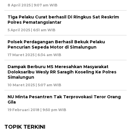
8 April 2025 | 9:07 am WIB
Tiga Pelaku Curat berhasil Di Ringkus Sat Reskrim
Polres Pematangsiantar
5 April 2025 | 6:51 am WIB
Polsek Perdagangan Berhasil Bekuk Pelaku
Pencurian Sepeda Motor di Simalungun
17 Maret 2025 | 6:34 am WIB
Dampak Berburu MS Meresahkan Masyarakat
Doloksaribu Wesly RR Saragih Koseling Ke Polres
Simalungun
10 Maret 2025 | 5:07 am WIB
NU Minta Pesantren Tak Terprovokasi Teror Orang
Gila
19 Februari 2018 | 9:50 pm WIB
TOPIK TERKINI