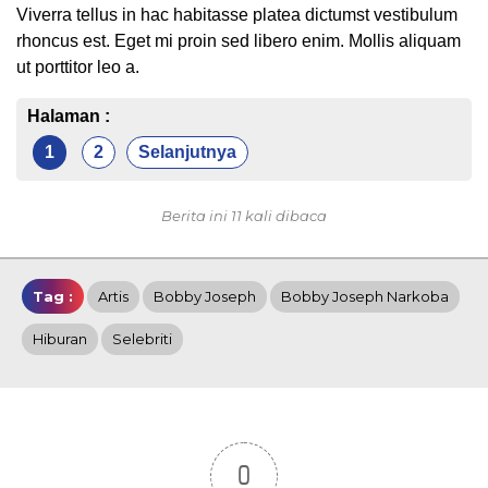
Viverra tellus in hac habitasse platea dictumst vestibulum
rhoncus est. Eget mi proin sed libero enim. Mollis aliquam
ut porttitor leo a.
Halaman :
1
2
Selanjutnya
Berita ini 11 kali dibaca
Tag :
Artis
Bobby Joseph
Bobby Joseph Narkoba
Hiburan
Selebriti
0