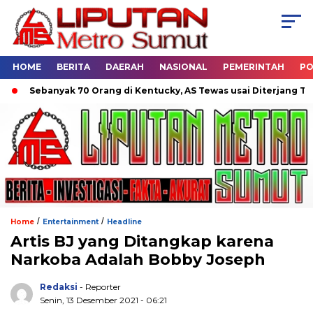
HOME
BERITA
DAERAH
NASIONAL
PEMERINTAH
PO
Sebanyak 70 Orang di Kentucky, AS Tewas usai Diterjang Tornado
/
/
Home
Entertainment
Headline
Artis BJ yang Ditangkap karena
Narkoba Adalah Bobby Joseph
Redaksi
- Reporter
Senin, 13 Desember 2021 - 06:21