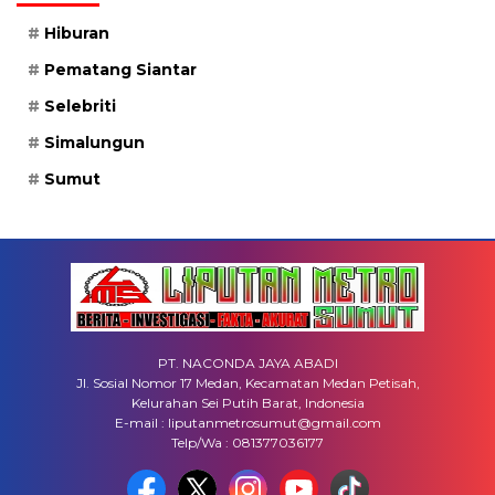
Hiburan
Pematang Siantar
Selebriti
Simalungun
Sumut
PT. NACONDA JAYA ABADI
Jl. Sosial Nomor 17 Medan, Kecamatan Medan Petisah,
Kelurahan Sei Putih Barat, Indonesia
E-mail : liputanmetrosumut@gmail.com
Telp/Wa : 081377036177