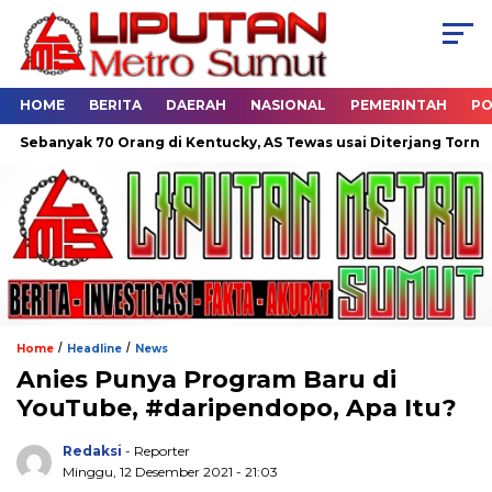
HOME
BERITA
DAERAH
NASIONAL
PEMERINTAH
PO
banyak 70 Orang di Kentucky, AS Tewas usai Diterjang Tornado D
/
/
Home
Headline
News
Anies Punya Program Baru di
YouTube, #daripendopo, Apa Itu?
Redaksi
- Reporter
Minggu, 12 Desember 2021 - 21:03