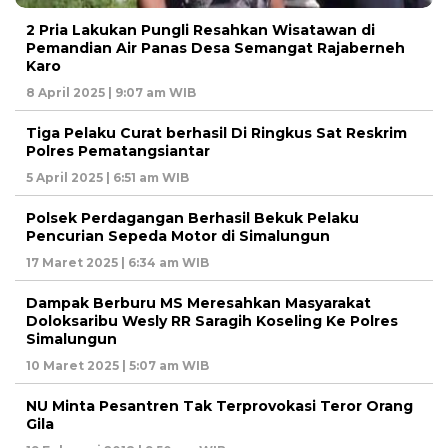
2 Pria Lakukan Pungli Resahkan Wisatawan di
Pemandian Air Panas Desa Semangat Rajaberneh
Karo
8 April 2025 | 9:07 am WIB
Tiga Pelaku Curat berhasil Di Ringkus Sat Reskrim
Polres Pematangsiantar
5 April 2025 | 6:51 am WIB
Polsek Perdagangan Berhasil Bekuk Pelaku
Pencurian Sepeda Motor di Simalungun
17 Maret 2025 | 6:34 am WIB
Dampak Berburu MS Meresahkan Masyarakat
Doloksaribu Wesly RR Saragih Koseling Ke Polres
Simalungun
10 Maret 2025 | 5:07 am WIB
NU Minta Pesantren Tak Terprovokasi Teror Orang
Gila