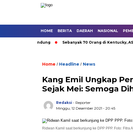
HOME
BERITA
DAERAH
NASIONAL
PEM
tan Umum di Bandung
Sebanyak 70 Orang di Kentucky, AS Tewa
Home
Headline
News
/
/
Kang Emil Ungkap Pe
Sejak Mei: Semoga Di
Redaksi
- Reporter
Minggu, 12 Desember 2021 - 20:45
Ridwan Kamil saat berkunjung ke DPP PPP. Foto: Fitra 