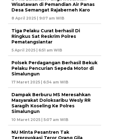
Wisatawan di Pemandian Air Panas
Desa Semangat Rajaberneh Karo
8 April 2025 | 9:07 am WIB
Tiga Pelaku Curat berhasil Di
Ringkus Sat Reskrim Polres
Pematangsiantar
5 April 2025 | 6:51 am WIB
Polsek Perdagangan Berhasil Bekuk
Pelaku Pencurian Sepeda Motor di
Simalungun
17 Maret 2025 | 6:34 am WIB
Dampak Berburu MS Meresahkan
Masyarakat Doloksaribu Wesly RR
Saragih Koseling Ke Polres
Simalungun
10 Maret 2025 | 5:07 am WIB
NU Minta Pesantren Tak
Terprovokasi Teror Orang Gila