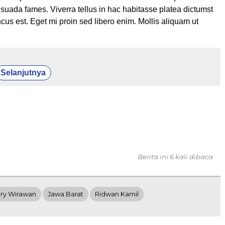
esuada fames. Viverra tellus in hac habitasse platea dictumst
cus est. Eget mi proin sed libero enim. Mollis aliquam ut
Selanjutnya
Berita ini 6 kali dibaca
ry Wirawan
Jawa Barat
Ridwan Kamil