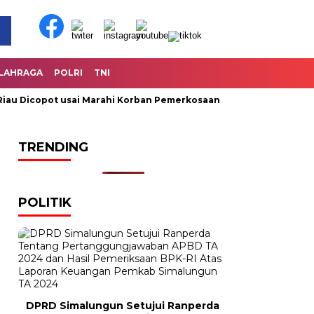
LAHRAGA
POLRI
TNI
 Dicopot usai Marahi Korban Pemerkosaan
Kemendag Cabut L
TRENDING
POLITIK
DPRD Simalungun Setujui Ranperda