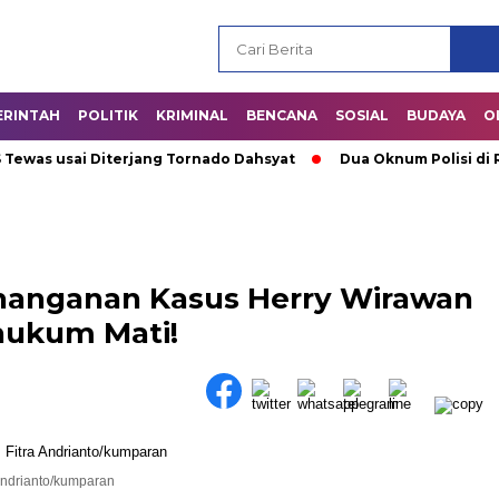
ERINTAH
POLITIK
KRIMINAL
BENCANA
SOSIAL
BUDAYA
O
s usai Diterjang Tornado Dahsyat
Dua Oknum Polisi di Riau
nanganan Kasus Herry Wirawan
hukum Mati!
Andrianto/kumparan