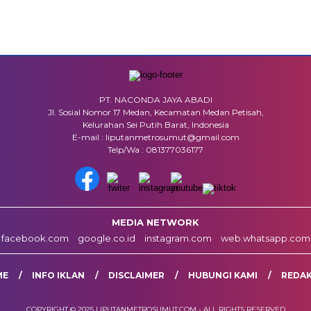
PT. NACONDA JAYA ABADI
Jl. Sosial Nomor 17 Medan, Kecamatan Medan Petisah,
Kelurahan Sei Putih Barat, Indonesia
E-mail : liputanmetrosumut@gmail.com
Telp/Wa : 081377036177
MEDIA NETWORK
facebook.com
google.co.id
instagram.com
web.whatsapp.com
ME
INFO IKLAN
DISCLAIMER
HUBUNGI KAMI
REDAK
COPYRIGHT © 2025 LIPUTANMETROSUMUT.COM - ALL RIGHTS RESERVED