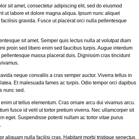
or sit amet, consectetur adipiscing elit, sed do eiusmod
nt ut labore et dolore magna aliqua. Ipsum nunc aliquet
acilisis gravida. Fusce ut placerat orci nulla pellentesque
entesque sit amet. Semper quis lectus nulla at volutpat diam
 mi proin sed libero enim sed faucibus turpis. Augue interdum
n pellentesque massa placerat duis. Dignissim cras tincidunt
 vivamus.
ravida neque convallis a cras semper auctor. Viverra tellus in
latea. Et malesuada fames ac turpis. Odio tempor orci dapibus
lis nunc sed.
 enim ut tellus elementum. Cras ornare arcu dui vivamus arcu.
tium fusce id velit ut tortor pretium viverra. Nec ullamcorper sit
am eget. Suspendisse potenti nullam ac tortor vitae purus
.
tor aliquam nulla facilisi cras. Habitant morbi tristique senectus