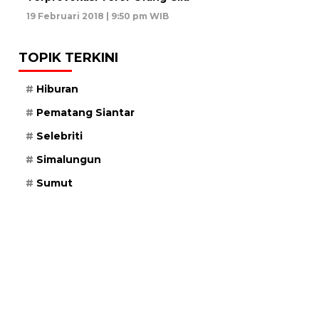
19 Februari 2018 | 9:50 pm WIB
TOPIK TERKINI
Hiburan
Pematang Siantar
Selebriti
Simalungun
Sumut