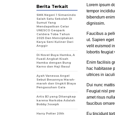
Lorem ipsum dol
Berita Terkait
tempor incididu
SMK Negeri 1 Simanindo
bibendum enim f
Salah Satu Sekolah Di
Sumut Yang
dignissim.
Mendapatkan Gelar
UNESCO Geopark
Faucibus a pell
Caldera Toba Tahun
2025 Dan Menciptakan
ut. Sapien eget
Karya Seni Kuliner Dari
velit euismod i
Anggir
lobortis feugiat
Di Novel Buya Hamka, A
Fuadi Angkat Kisah
Enim facilisis g
Hamka dengan Bung
Karno dan Haji Rasul
hac habitasse p
ultrices in iacu
Ayah Vanessa Angel
Sebut Besannya Marah-
marah dan Ungkit Biaya
Dui nunc mattis
Pengasuhan Gala
Feugiat nisl pre
Artis BJ yang Ditangkap
amet risus null
karena Narkoba Adalah
faucibus ornare
Bobby Joseph
Eu tincidunt tor
Harry Potter 20th