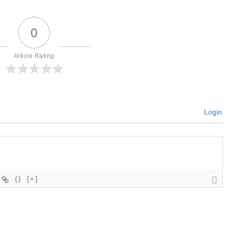
0
Article Rating
Login
{}
[+]