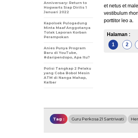
Anniversary: Return to
et netus et mal
Hogwarts Siap Dirilis 1
Januari 2022
vestibulum rhon
porttitor leo a.
Kapolsek Pulogadung
Minta Maaf Anggotanya
Tolak Laporan Korban
Halaman :
Perampokan
1
2
Anies Punya Program
Baru di YouTube,
#daripendopo, Apa Itu?
Polisi Tangkap 2 Pelaku
yang Coba Bobol Mesin
ATM di Nanga Mahap,
Kalbar
Tag :
Guru Perkosa 21 Santriwati
Her