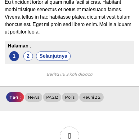
Eu tincidunt tortor aliquam nulla facilisi cras. Habitant
morbi tristique senectus et netus et malesuada fames.
Viverra tellus in hac habitasse platea dictumst vestibulum
rhoncus est. Eget mi proin sed libero enim. Mollis aliquam
ut porttitor leo a.
Halaman :
1
2
Selanjutnya
Berita ini 3 kali dibaca
Tag :
News
PA 212
Polisi
Reuni 212
0