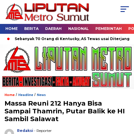
HOME
BERITA
DAERAH
NASIONAL
PEMERINTAH
PO
Sebanyak 70 Orang di Kentucky, AS Tewas usai Diterjang Tornad
/
/
Home
Headline
News
Massa Reuni 212 Hanya Bisa
Sampai Thamrin, Putar Balik ke HI
Sambil Salawat
Redaksi
- Reporter