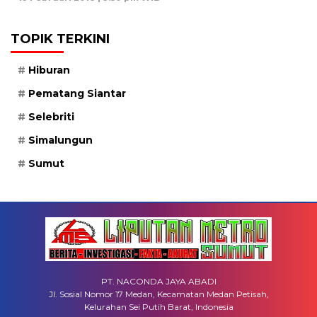
TOPIK TERKINI
Hiburan
Pematang Siantar
Selebriti
Simalungun
Sumut
PT. NACONDA JAYA ABADI
Jl. Sosial Nomor 17 Medan, Kecamatan Medan Petisah,
Kelurahan Sei Putih Barat, Indonesia