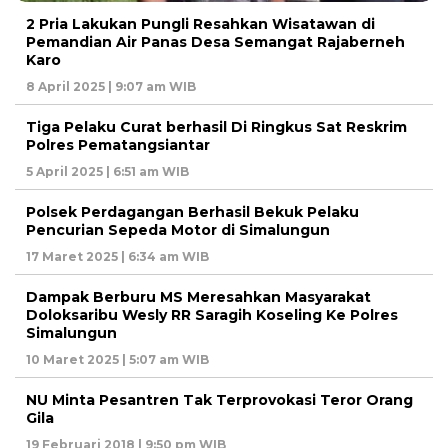
2 Pria Lakukan Pungli Resahkan Wisatawan di
Pemandian Air Panas Desa Semangat Rajaberneh
Karo
8 April 2025 | 9:07 am WIB
Tiga Pelaku Curat berhasil Di Ringkus Sat Reskrim
Polres Pematangsiantar
5 April 2025 | 6:51 am WIB
Polsek Perdagangan Berhasil Bekuk Pelaku
Pencurian Sepeda Motor di Simalungun
17 Maret 2025 | 6:34 am WIB
Dampak Berburu MS Meresahkan Masyarakat
Doloksaribu Wesly RR Saragih Koseling Ke Polres
Simalungun
10 Maret 2025 | 5:07 am WIB
NU Minta Pesantren Tak Terprovokasi Teror Orang
Gila
19 Februari 2018 | 9:50 pm WIB