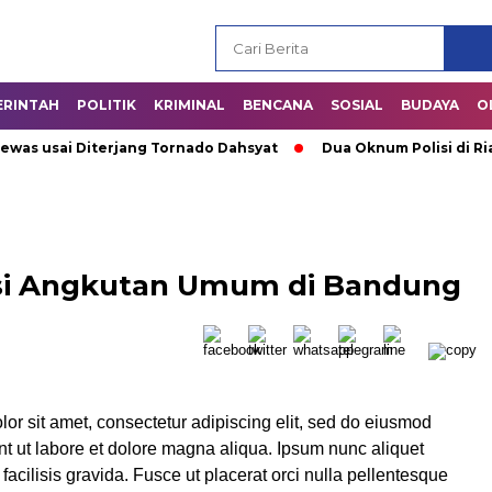
ERINTAH
POLITIK
KRIMINAL
BENCANA
SOSIAL
BUDAYA
O
s usai Diterjang Tornado Dahsyat
Dua Oknum Polisi di Riau 
sasi Angkutan Umum di Bandung
or sit amet, consectetur adipiscing elit, sed do eiusmod
nt ut labore et dolore magna aliqua. Ipsum nunc aliquet
acilisis gravida. Fusce ut placerat orci nulla pellentesque