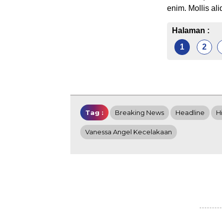
enim. Mollis ali
Halaman :
1
2
Tag :
Breaking News
Headline
H
Vanessa Angel Kecelakaan