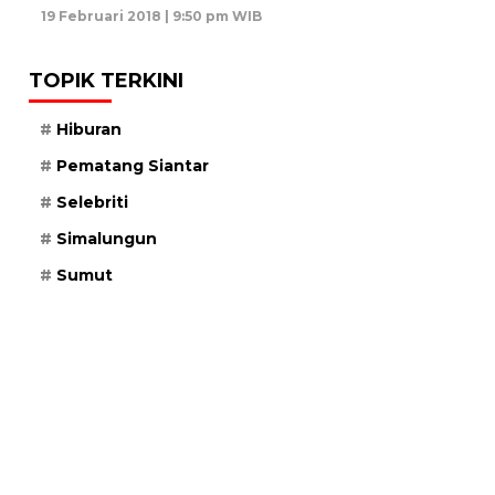
19 Februari 2018 | 9:50 pm WIB
TOPIK TERKINI
Hiburan
Pematang Siantar
Selebriti
Simalungun
Sumut