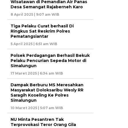
Wisatawan di Pemandian Air Panas
Desa Semangat Rajaberneh Karo
8 April 2025 | 9:07 am WIB
Tiga Pelaku Curat berhasil Di
Ringkus Sat Reskrim Polres
Pematangsiantar
5 April 2025 | 6:51 am WIB
Polsek Perdagangan Berhasil Bekuk
Pelaku Pencurian Sepeda Motor di
Simalungun
17 Maret 2025 | 6:34 am WIB
Dampak Berburu MS Meresahkan
Masyarakat Doloksaribu Wesly RR
Saragih Koseling Ke Polres
Simalungun
10 Maret 2025 | 5:07 am WIB
NU Minta Pesantren Tak
Terprovokasi Teror Orang Gila