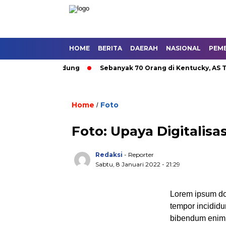
HOME
BERITA
DAERAH
NASIONAL
PEM
an Umum di Bandung
Sebanyak 70 Orang di Kentucky, AS Tewa
Home
Foto
/
Foto: Upaya Digitali
Redaksi
- Reporter
Sabtu, 8 Januari 2022 - 21:29
Lorem ipsum dol
tempor incididu
bibendum enim f