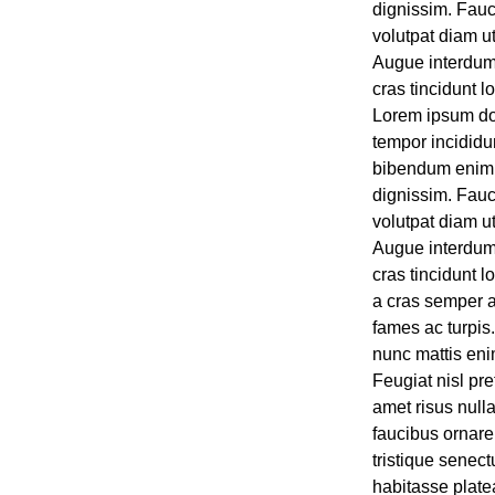
dignissim. Fauc
volutpat diam u
Augue interdum 
cras tincidunt l
Lorem ipsum dol
tempor incididu
bibendum enim f
dignissim. Fauc
volutpat diam u
Augue interdum 
cras tincidunt l
a cras semper a
fames ac turpis.
nunc mattis eni
Feugiat nisl pre
amet risus null
faucibus ornare.
tristique senec
habitasse plate