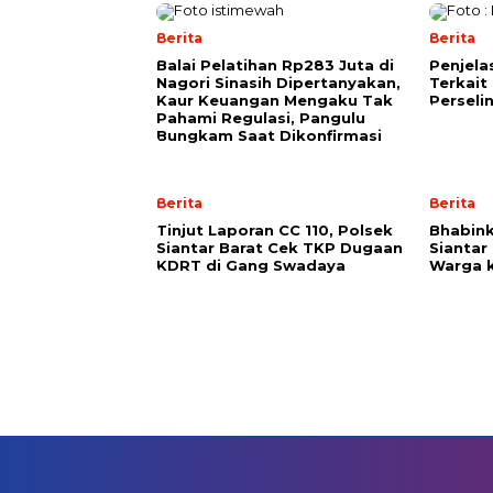
Berita
Berita
Balai Pelatihan Rp283 Juta di
Penjela
Nagori Sinasih Dipertanyakan,
Terkait
Kaur Keuangan Mengaku Tak
Perseli
Pahami Regulasi, Pangulu
Bungkam Saat Dikonfirmasi
Berita
Berita
Tinjut Laporan CC 110, Polsek
Bhabin
Siantar Barat Cek TKP Dugaan
Siantar
KDRT di Gang Swadaya
Warga k