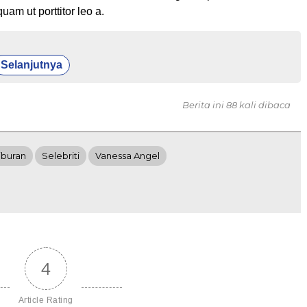
quam ut porttitor leo a.
Selanjutnya
Berita ini 88 kali dibaca
iburan
Selebriti
Vanessa Angel
4
Article Rating