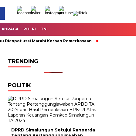
LAHRAGA
POLRI
TNI
Dicopot usai Marahi Korban Pemerkosaan
Kemendag Cabut La
TRENDING
POLITIK
DPRD Simalungun Setujui Ranperda
Tentang Pertanggungjawaban