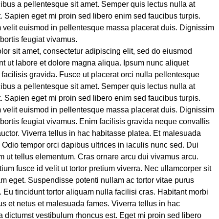
ibus a pellentesque sit amet. Semper quis lectus nulla at
t. Sapien eget mi proin sed libero enim sed faucibus turpis.
velit euismod in pellentesque massa placerat duis. Dignissim
obortis feugiat vivamus.
or sit amet, consectetur adipiscing elit, sed do eiusmod
nt ut labore et dolore magna aliqua. Ipsum nunc aliquet
acilisis gravida. Fusce ut placerat orci nulla pellentesque
ibus a pellentesque sit amet. Semper quis lectus nulla at
t. Sapien eget mi proin sed libero enim sed faucibus turpis.
velit euismod in pellentesque massa placerat duis. Dignissim
obortis feugiat vivamus. Enim facilisis gravida neque convallis
uctor. Viverra tellus in hac habitasse platea. Et malesuada
 Odio tempor orci dapibus ultrices in iaculis nunc sed. Dui
m ut tellus elementum. Cras ornare arcu dui vivamus arcu.
tium fusce id velit ut tortor pretium viverra. Nec ullamcorper sit
am eget. Suspendisse potenti nullam ac tortor vitae purus
 Eu tincidunt tortor aliquam nulla facilisi cras. Habitant morbi
tus et netus et malesuada fames. Viverra tellus in hac
a dictumst vestibulum rhoncus est. Eget mi proin sed libero