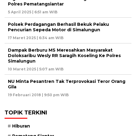
Polres Pematangsiantar
5 April 2025 | 6:51 am WIB
Polsek Perdagangan Berhasil Bekuk Pelaku
Pencurian Sepeda Motor di Simalungun
17 Maret 2025 | 6:34 am WIB
Dampak Berburu MS Meresahkan Masyarakat
Doloksaribu Wesly RR Saragih Koseling Ke Polres
Simalungun
10 Maret 2025 | 5:07 am WIB
NU Minta Pesantren Tak Terprovokasi Teror Orang
Gila
19 Februari 2018 | 9:50 pm WIB
TOPIK TERKINI
Hiburan
Pematang Siantar