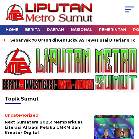
HOME
BERITA
DAERAH
NASIONAL
PEMERINTAH
PO
Sebanyak 70 Orang di Kentucky, AS Tewas usai Diterjang Tornado
Topik
Sumut
Uncategorized
Next Sumatera 2025: Memperkuat
Literasi AI bagi Pelaku UMKM dan
Kreator Digital