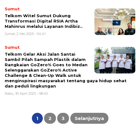
Sumut
Telkom Witel Sumut Dukung
Transformasi Digital RSIA Artha
Mahinrus melalui Layanan Indibiz..
Jumat, 2 Mei 2025 - 04:41
Sumut
Telkom Gelar Aksi Jalan Santai
Sambil Pilah Sampah Plastik dalam
Rangkaian GoZero% Goes to Medan
Selenggarakan GoZero% Active
Challenge & Clean-Up Walk untuk
menginspirasi masyarakat tentang gaya hidup sehat
dan peduli lingkungan
Rabu, 30 April 2025 - 08:40
Paginasi
pos
1
2
3
Selanjutnya