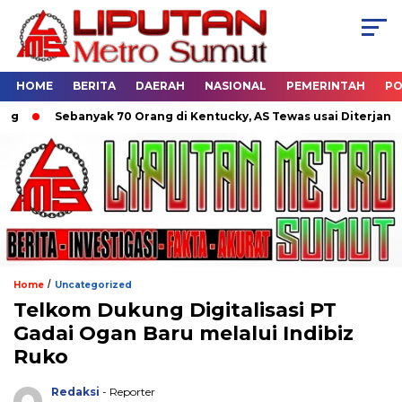
HOME
BERITA
DAERAH
NASIONAL
PEMERINTAH
PO
Sebanyak 70 Orang di Kentucky, AS Tewas usai Diterjang Torn
/
Home
Uncategorized
Telkom Dukung Digitalisasi PT
Gadai Ogan Baru melalui Indibiz
Ruko
Redaksi
- Reporter