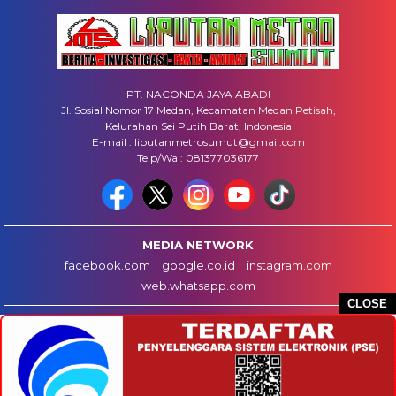
PT. NACONDA JAYA ABADI
Jl. Sosial Nomor 17 Medan, Kecamatan Medan Petisah,
Kelurahan Sei Putih Barat, Indonesia
E-mail : liputanmetrosumut@gmail.com
Telp/Wa : 081377036177
MEDIA NETWORK
facebook.com
google.co.id
instagram.com
web.whatsapp.com
CLOSE
HOME
INFO IKLAN
DISCLAIMER
HUBUNGI KAMI
REDAKSI
COPYRIGHT © 2025 LIPUTANMETROSUMUT.COM - ALL RIGHTS RESERVED