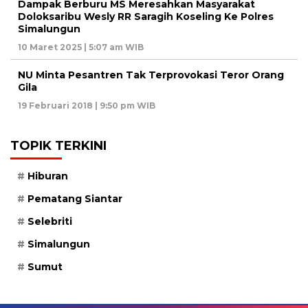
Dampak Berburu MS Meresahkan Masyarakat
Doloksaribu Wesly RR Saragih Koseling Ke Polres
Simalungun
10 Maret 2025 | 5:07 am WIB
NU Minta Pesantren Tak Terprovokasi Teror Orang
Gila
19 Februari 2018 | 9:50 pm WIB
TOPIK TERKINI
Hiburan
Pematang Siantar
Selebriti
Simalungun
Sumut