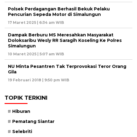
Polsek Perdagangan Berhasil Bekuk Pelaku
Pencurian Sepeda Motor di Simalungun
17 Maret 2025 | 6:34 am WIB
Dampak Berburu MS Meresahkan Masyarakat
Doloksaribu Wesly RR Saragih Koseling Ke Polres
Simalungun
10 Maret 2025 | 5:07 am WIB
NU Minta Pesantren Tak Terprovokasi Teror Orang
Gila
19 Februari 2018 | 9:50 pm WIB
TOPIK TERKINI
Hiburan
Pematang Siantar
Selebriti