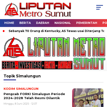
HOME
BERITA
DAERAH
NASIONAL
PEMERINTAH
PO
Sebanyak 70 Orang di Kentucky, AS Tewas usai Diterjang Tornad
Topik
Simalungun
KODIM SIMALUNGUN
Pengcab FORKI Simalugun Periode
2024-2028 Telah Resmi Dilantik
Minggu, 8 Juni 2025 - 12:07