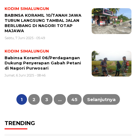
KODIM SIMALUNGUN
BABINSA KORAMIL 10/TANAH JAWA
TURUN LANGSUNG TAMBAL JALAN
BERLUBANG DI NAGORI TOTAP
MAJAWA
Sabtu, 7 Juni 2025 - 05:49
KODIM SIMALUNGUN
Babinsa Koramil 06/Perdagangan
Dukung Penyerapan Gabah Petani
di Nagori Purwosari
Jumat, 6 Juni 2025 - 08:46
Paginasi
pos
1
2
3
…
45
Selanjutnya
TRENDING