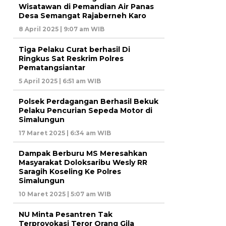
Wisatawan di Pemandian Air Panas
Desa Semangat Rajaberneh Karo
8 April 2025 | 9:07 am WIB
Tiga Pelaku Curat berhasil Di
Ringkus Sat Reskrim Polres
Pematangsiantar
5 April 2025 | 6:51 am WIB
Polsek Perdagangan Berhasil Bekuk
Pelaku Pencurian Sepeda Motor di
Simalungun
17 Maret 2025 | 6:34 am WIB
Dampak Berburu MS Meresahkan
Masyarakat Doloksaribu Wesly RR
Saragih Koseling Ke Polres
Simalungun
10 Maret 2025 | 5:07 am WIB
NU Minta Pesantren Tak
Terprovokasi Teror Orang Gila