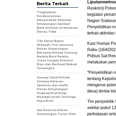
Liputanmetro
Berita Terkait
Reskrim) Polre
Tingkatkan
kegiatan penam
Perekonomian
Masyarakat: Pemkab
Nagori Siatasa
Simalungun Sambut
Penyelidikan i
Baik Investor di Kawasan
Danau Toba
terkait aktivitas
Tak Kenal Batas
Kasi Humas Pol
Wilayah, Tim Jatanras
Polres Simalungun
Rabu (16/4/2025
Bersama Polsek Gunung
Pidsus Sat Resk
Malela Buru Pelaku
Curas hingga Provinsi
melakukan peny
Riau dan Berhasil Bekuk
Tersangka
“Penyelidikan 
Sinergi Solid Polsek
tentang Kepolis
Jorlang Hataran,
mengenai polemi
Jatanras dan Inafis
Polres Simalungun
desa) dinilai t
Ungkap Kronologi
Musibah Anak Tertimpa
Kayu Broti
Tim penyelidik
sekitar pukul 1
Sat Reskrim Polres
perbatasan ant
Simalungun Turun Olah