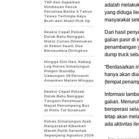
TKP dan Sapaikan
adalah melakuk
Himbauan Pasca
Peristiwa Balita 4 Tahun
yang diduga ile
Tewas Tertimpa Kayu
masyarakat set
Broti dari Mobil Pick Up
Dari hasil pen
Reaksi Cepat Polsek
Dolok Batu Nanggar,
galian pasir di
Motor Curian Ditemukan
di Kebun Sawit, Dua
penambangan y
Bersaudara Diringkus
dump truck seba
Hingga Dini Hari, Kabag
Log Polres Simalungun
“Berdasarkan in
Pimpin Standby
hanya akan dia
Gabungan 39 Personel
Amankan Malam Minggu
(tempat penamp
Reaksi Cepat Polsek
Informasi tamba
Dolok Batu Nanggar
Tangani Penemuan
galian. Menurut
Mayat Penumpang Bus
beroperasi sela
di Pintu Tol Sinaksak
tetap akan mel
Polres Simalungun Ajak
ada aktivitas il
Masyarakat Kibarkan
Merah Putih Serentak
Sepanjang Agustus 2026