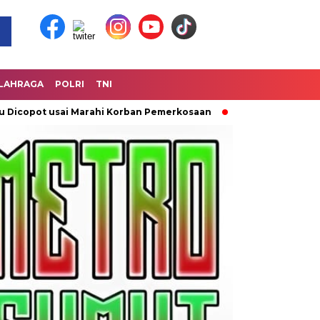
LAHRAGA
POLRI
TNI
t usai Marahi Korban Pemerkosaan
Kemendag Cabut Laranga