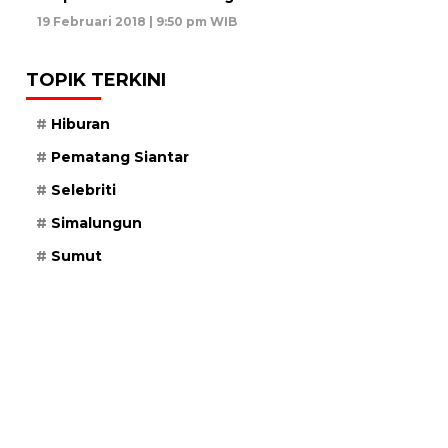
19 Februari 2018 | 9:50 pm WIB
TOPIK TERKINI
Hiburan
Pematang Siantar
Selebriti
Simalungun
Sumut