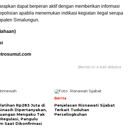
arapkan dapat berperan aktif dengan memberikan informasi
epolisian apabila menemukan indikasi kegiatan ilegal serupa
upaten Simalungun.
iahaan)
si
etrosumut.com
Berita ini 4 kali dibaca
Berita
elatihan Rp283 Juta di
Penjelasan Risnawati Sijabat
Sinasih Dipertanyakan,
Terkait Tuduhan
euangan Mengaku Tak
Perselingkuhan
Regulasi, Pangulu
 Saat Dikonfirmasi