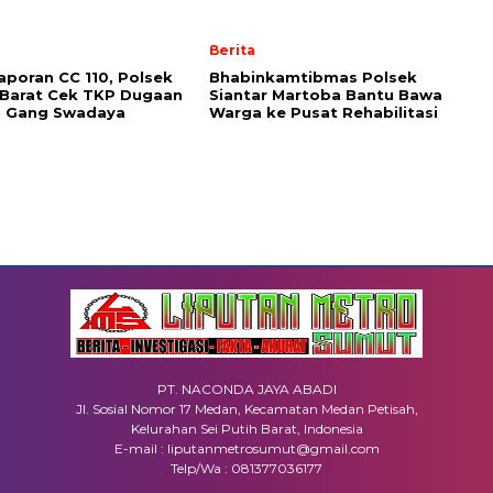
Berita
Laporan CC 110, Polsek
Bhabinkamtibmas Polsek
 Barat Cek TKP Dugaan
Siantar Martoba Bantu Bawa
i Gang Swadaya
Warga ke Pusat Rehabilitasi
PT. NACONDA JAYA ABADI
Jl. Sosial Nomor 17 Medan, Kecamatan Medan Petisah,
Kelurahan Sei Putih Barat, Indonesia
E-mail : liputanmetrosumut@gmail.com
Telp/Wa : 081377036177