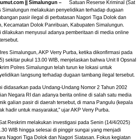
sumut.com || Simalungun –
Satuan Reserse Kriminal (Sat
s Simalungun melakukan penyelidikan terhadap dugaan
bangan pasir ilegal di perbatasan Nagori Tiga Dolok dan
n, Kecamatan Dolok Panribuan, Kabupaten Simalungun.
ni dilakukan menyusul adanya pemberitaan di media online
 tersebut.
res Simalungun, AKP Verry Purba, ketika dikonfirmasi pada
) sekitar pukul 13.00 WIB, menjelaskan bahwa Unit II Opsnal
rim Polres Simalungun telah turun ke lokasi untuk
elidikan langsung terhadap dugaan tambang ilegal tersebut.
ini didasarkan pada Undang-Undang Nomor 2 Tahun 2002
ian Negara RI dan adanya berita online di salah satu media
k galian pasir di daerah tersebut, di mana Pangulu (kepala
idak hadir untuk masyarakat,” ujar AKP Verry Purba.
 Sat Reskrim melakukan investigasi pada Senin (14/4/2025)
3.30 WIB hingga selesai di pinggir sungai yang menjadi
ara Nagori Tiga Dolok dan Nagori Siatasan. Fokus kegiatan