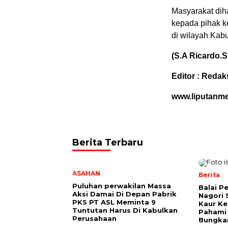
Masyarakat dih
kepada pihak k
di wilayah Kab
(S.A Ricardo.S
Editor : Redak
www.liputanm
Berita Terbaru
ASAHAN
Berita
Puluhan perwakilan Massa
Balai P
Aksi Damai Di Depan Pabrik
Nagori 
PKS PT ASL Meminta 9
Kaur K
Tuntutan Harus Di Kabulkan
Pahami 
Perusahaan
Bungkam