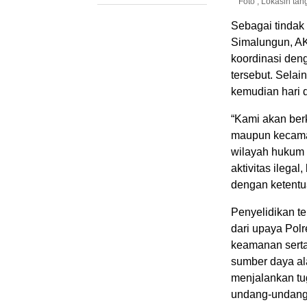
Foto ; Lokasih tan
Sebagai tindak 
Simalungun, A
koordinasi deng
tersebut. Selai
kemudian hari d
“Kami akan berk
maupun kecamat
wilayah hukum 
aktivitas ilega
dengan ketentu
Penyelidikan t
dari upaya Po
keamanan serta
sumber daya al
menjalankan tu
undang-undang