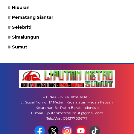
Hiburan
Pematang Siantar
Selebriti
Simalungun
Sumut
PT. NACONDA JAYA ABADI
Jl. Sosial Nomor 17 Medan, Kecamatan Medan Petisah,
Kelurahan Sei Putih Barat, Indonesia
E-mail : liputanmetrosumut@gmail.com
Telp/Wa : 081377036177