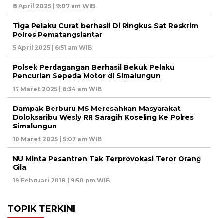
8 April 2025 | 9:07 am WIB
Tiga Pelaku Curat berhasil Di Ringkus Sat Reskrim
Polres Pematangsiantar
5 April 2025 | 6:51 am WIB
Polsek Perdagangan Berhasil Bekuk Pelaku
Pencurian Sepeda Motor di Simalungun
17 Maret 2025 | 6:34 am WIB
Dampak Berburu MS Meresahkan Masyarakat
Doloksaribu Wesly RR Saragih Koseling Ke Polres
Simalungun
10 Maret 2025 | 5:07 am WIB
NU Minta Pesantren Tak Terprovokasi Teror Orang
Gila
19 Februari 2018 | 9:50 pm WIB
TOPIK TERKINI