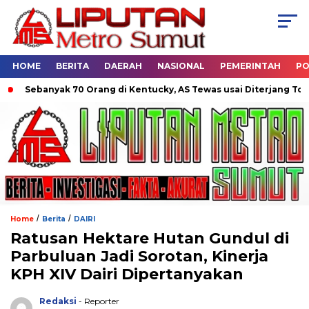
HOME
BERITA
DAERAH
NASIONAL
PEMERINTAH
PO
ebanyak 70 Orang di Kentucky, AS Tewas usai Diterjang Tornado 
/
/
Home
Berita
DAIRI
Ratusan Hektare Hutan Gundul di
Parbuluan Jadi Sorotan, Kinerja
KPH XIV Dairi Dipertanyakan
Redaksi
- Reporter