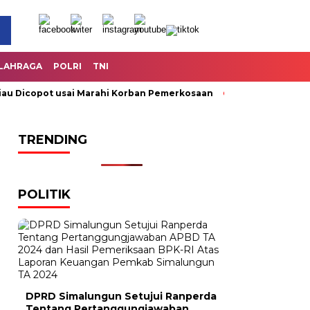
LAHRAGA
POLRI
TNI
Dicopot usai Marahi Korban Pemerkosaan
Kemendag Cabut La
TRENDING
POLITIK
DPRD Simalungun Setujui Ranperda
Tentang Pertanggungjawaban