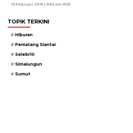
19 Februari 2018 | 9:50 pm WIB
TOPIK TERKINI
Hiburan
Pematang Siantar
Selebriti
Simalungun
Sumut