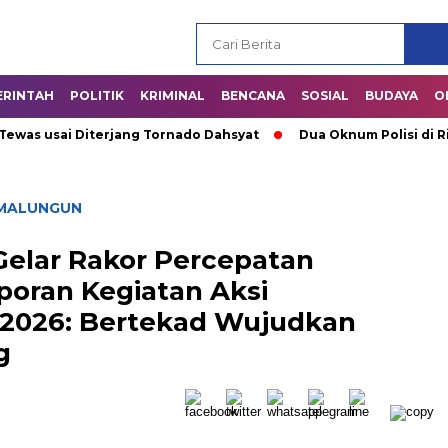
ERINTAH
POLITIK
KRIMINAL
BENCANA
SOSIAL
BUDAYA
O
s usai Diterjang Tornado Dahsyat
Dua Oknum Polisi di Riau 
IMALUNGUN
elar Rakor Percepatan
poran Kegiatan Aksi
 2026: Bertekad Wujudkan
g