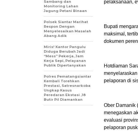
pelaksanaan, e
Sambang dan
Monitoring Lahan
Jagung Petani Binaan
Polsek Siantar Marihat
Bupati mengara
Respon Dengan
Menyelesaikan Masalah
maksimal, terti
Abang Adik
dokumen peren
Miris! Kantor Pangulu
Diduga Berubah Jadi
“Mess” Pekerja, Jam
Kerja Sepi, Pelayanan
Publik Dipertanyakan
Hotdiaman Sara
menyelaraskan 
Polres Pematangsiantar
pelaporan di s
Kembali Torehkan
Prestasi, Satresnarkoba
Ungkap Kasus
Peredaran Ekstasi ,18
Butir Pil Diamankan
Ober Damanik (
menegaskan aksi
evaluasi provi
pelaporan pus