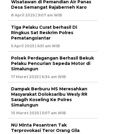
Wisatawan di Pemandian Air Panas
Desa Semangat Rajaberneh Karo
8 April 2025 | 9:07 am WIB
Tiga Pelaku Curat berhasil Di
Ringkus Sat Reskrim Polres
Pematangsiantar
5 April 2025 | 6:51 am WIB
Polsek Perdagangan Berhasil Bekuk
Pelaku Pencurian Sepeda Motor di
Simalungun
17 Maret 2025 | 6:34 am WIB
Dampak Berburu MS Meresahkan
Masyarakat Doloksaribu Wesly RR
Saragih Koseling Ke Polres
Simalungun
10 Maret 2025 | 5:07 am WIB
NU Minta Pesantren Tak
Terprovokasi Teror Orang Gila