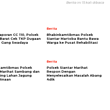
Berita ini 15 kali dibaca
Berita
Laporan CC 110, Polsek
Bhabinkamtibmas Polsek
 Barat Cek TKP Dugaan
Siantar Martoba Bantu Bawa
i Gang Swadaya
Warga ke Pusat Rehabilitasi
Berita
kamtibmas Polsek
Polsek Siantar Marihat
 Marihat Sambang dan
Respon Dengan
ing Lahan Jagung
Menyelesaikan Masalah Abang
Binaan
Adik