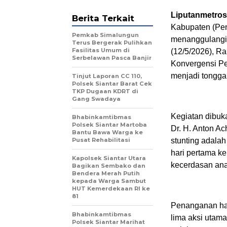
Liputanmetro
Berita Terkait
Kabupaten (Pem
Pemkab Simalungun
menanggulangi 
Terus Bergerak Pulihkan
Fasilitas Umum di
(12/5/2026), R
Serbelawan Pasca Banjir
Konvergensi Pe
menjadi tongga
Tinjut Laporan CC 110,
Polsek Siantar Barat Cek
TKP Dugaan KDRT di
Gang Swadaya
Kegiatan dibuka
Bhabinkamtibmas
Polsek Siantar Martoba
Dr. H. Anton A
Bantu Bawa Warga ke
Pusat Rehabilitasi
stunting adala
hari pertama k
Kapolsek Siantar Utara
kecerdasan ana
Bagikan Sembako dan
Bendera Merah Putih
kepada Warga Sambut
HUT Kemerdekaan RI ke
81
Penanganan haru
Bhabinkamtibmas
lima aksi utama
Polsek Siantar Marihat