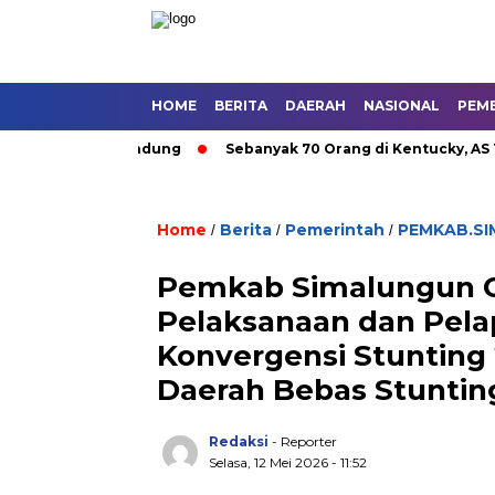
HOME
BERITA
DAERAH
NASIONAL
PEM
an Umum di Bandung
Sebanyak 70 Orang di Kentucky, AS Tewa
Home
Berita
Pemerintah
PEMKAB.S
/
/
/
Pemkab Simalungun G
Pelaksanaan dan Pela
Konvergensi Stunting
Daerah Bebas Stuntin
Redaksi
- Reporter
Selasa, 12 Mei 2026 - 11:52