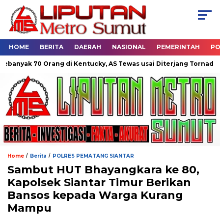
HOME
BERITA
DAERAH
NASIONAL
PEMERINTAH
PO
yak 70 Orang di Kentucky, AS Tewas usai Diterjang Tornado Dahsy
/
/
Home
Berita
POLRES PEMATANG SIANTAR
Sambut HUT Bhayangkara ke 80,
Kapolsek Siantar Timur Berikan
Bansos kepada Warga Kurang
Mampu