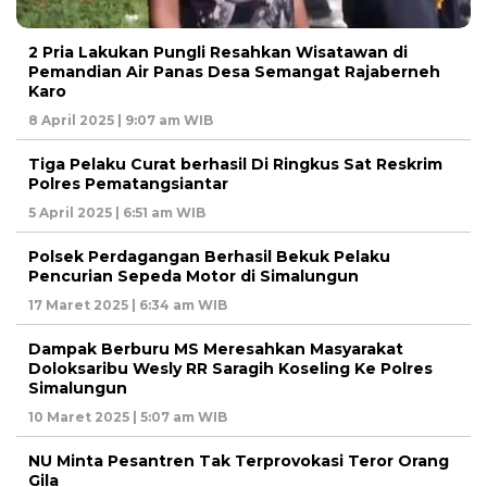
2 Pria Lakukan Pungli Resahkan Wisatawan di
Pemandian Air Panas Desa Semangat Rajaberneh
Karo
8 April 2025 | 9:07 am WIB
Tiga Pelaku Curat berhasil Di Ringkus Sat Reskrim
Polres Pematangsiantar
5 April 2025 | 6:51 am WIB
Polsek Perdagangan Berhasil Bekuk Pelaku
Pencurian Sepeda Motor di Simalungun
17 Maret 2025 | 6:34 am WIB
Dampak Berburu MS Meresahkan Masyarakat
Doloksaribu Wesly RR Saragih Koseling Ke Polres
Simalungun
10 Maret 2025 | 5:07 am WIB
NU Minta Pesantren Tak Terprovokasi Teror Orang
Gila