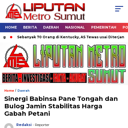
HOME
BERITA
DAERAH
NASIONAL
PEMERINTAH
PO
Sebanyak 70 Orang di Kentucky, AS Tewas usai Diterjang Torn
/
Home
Daerah
Sinergi Babinsa Pane Tongah dan
Bulog Jamin Stabilitas Harga
Gabah Petani
Redaksi
- Reporter