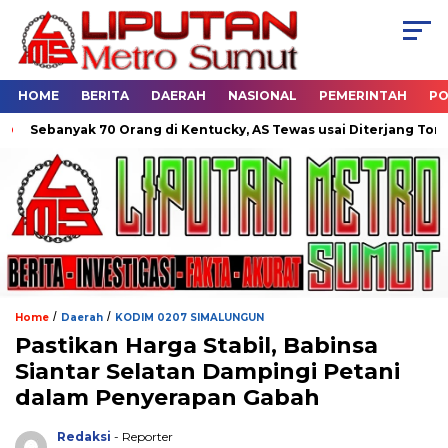
HOME
BERITA
DAERAH
NASIONAL
PEMERINTAH
PO
Sebanyak 70 Orang di Kentucky, AS Tewas usai Diterjang Tornado
/
/
Home
Daerah
KODIM 0207 SIMALUNGUN
Pastikan Harga Stabil, Babinsa
Siantar Selatan Dampingi Petani
dalam Penyerapan Gabah
Redaksi
- Reporter