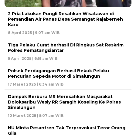
2 Pria Lakukan Pungli Resahkan Wisatawan di
Pemandian Air Panas Desa Semangat Rajaberneh
Karo
8 April 2025 | 9:07 am WIB
Tiga Pelaku Curat berhasil Di Ringkus Sat Reskrim
Polres Pematangsiantar
5 April 2025 | 6:51 am WIB
Polsek Perdagangan Berhasil Bekuk Pelaku
Pencurian Sepeda Motor di Simalungun
17 Maret 2025 | 6:34 am WIB
Dampak Berburu MS Meresahkan Masyarakat
Doloksaribu Wesly RR Saragih Koseling Ke Polres
Simalungun
10 Maret 2025 | 5:07 am WIB
NU Minta Pesantren Tak Terprovokasi Teror Orang
Gila