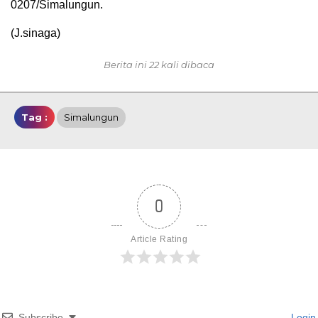
0207/Simalungun.
(J.sinaga)
Berita ini 22 kali dibaca
Tag :
Simalungun
0
Article Rating
Subscribe
Login