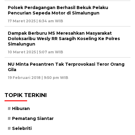
Polsek Perdagangan Berhasil Bekuk Pelaku
Pencurian Sepeda Motor di Simalungun
17 Maret 2025 | 6:34 am WIB
Dampak Berburu MS Meresahkan Masyarakat
Doloksaribu Wesly RR Saragih Koseling Ke Polres
Simalungun
10 Maret 2025 | 5:07 am WIB
NU Minta Pesantren Tak Terprovokasi Teror Orang
Gila
19 Februari 2018 | 9:50 pm WIB
TOPIK TERKINI
Hiburan
Pematang Siantar
Selebriti