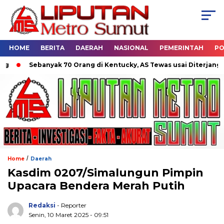
HOME
BERITA
DAERAH
NASIONAL
PEMERINTAH
PO
Sebanyak 70 Orang di Kentucky, AS Tewas usai Diterjang Torn
/
Home
Daerah
Kasdim 0207/Simalungun Pimpin
Upacara Bendera Merah Putih
Redaksi
- Reporter
Senin, 10 Maret 2025 - 09:51