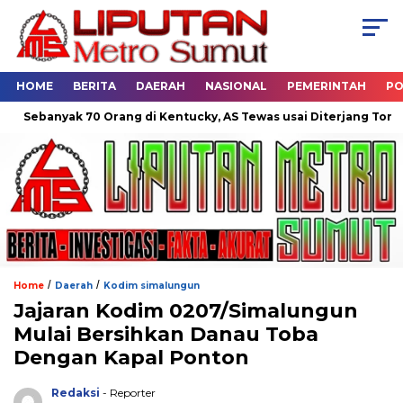
HOME
BERITA
DAERAH
NASIONAL
PEMERINTAH
PO
banyak 70 Orang di Kentucky, AS Tewas usai Diterjang Tornado D
/
/
Home
Daerah
Kodim simalungun
Jajaran Kodim 0207/Simalungun
Mulai Bersihkan Danau Toba
Dengan Kapal Ponton
Redaksi
- Reporter