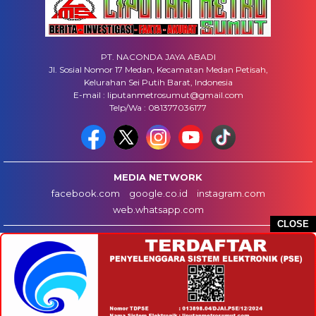
PT. NACONDA JAYA ABADI
Jl. Sosial Nomor 17 Medan, Kecamatan Medan Petisah,
Kelurahan Sei Putih Barat, Indonesia
E-mail : liputanmetrosumut@gmail.com
Telp/Wa : 081377036177
MEDIA NETWORK
facebook.com
google.co.id
instagram.com
web.whatsapp.com
CLOSE
HOME
INFO IKLAN
DISCLAIMER
HUBUNGI KAMI
REDAKSI
COPYRIGHT © 2025 LIPUTANMETROSUMUT.COM - ALL RIGHTS RESERVED