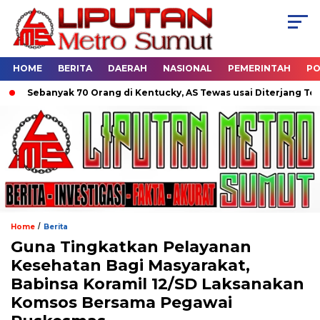
HOME
BERITA
DAERAH
NASIONAL
PEMERINTAH
PO
Sebanyak 70 Orang di Kentucky, AS Tewas usai Diterjang Tornado
/
Home
Berita
Guna Tingkatkan Pelayanan
Kesehatan Bagi Masyarakat,
Babinsa Koramil 12/SD Laksanakan
Komsos Bersama Pegawai