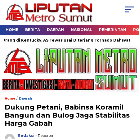
HOME
BERITA
DAERAH
NASIONAL
PEMERINTAH
PO
g di Kentucky, AS Tewas usai Diterjang Tornado Dahsyat
Dua
/
Home
Daerah
Dukung Petani, Babinsa Koramil
Bangun dan Bulog Jaga Stabilitas
Harga Gabah
Redaksi
- Reporter