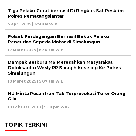
Tiga Pelaku Curat berhasil Di Ringkus Sat Reskrim
Polres Pematangsiantar
5 April 2025 | 6:51 am WIB
Polsek Perdagangan Berhasil Bekuk Pelaku
Pencurian Sepeda Motor di Simalungun
17 Maret 2025 | 6:34 am WIB
Dampak Berburu MS Meresahkan Masyarakat
Doloksaribu Wesly RR Saragih Koseling Ke Polres
Simalungun
10 Maret 2025 | 5:07 am WIB
NU Minta Pesantren Tak Terprovokasi Teror Orang
Gila
19 Februari 2018 | 9:50 pm WIB
TOPIK TERKINI