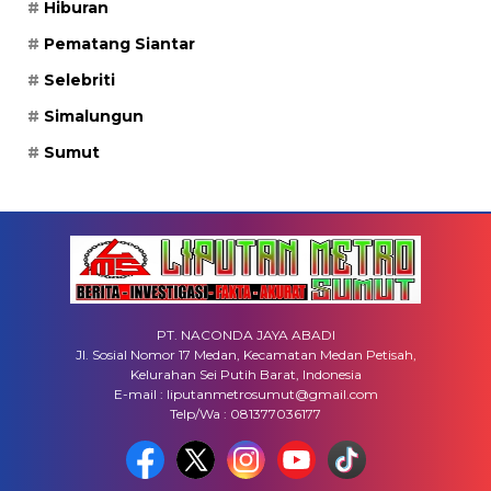
Hiburan
Pematang Siantar
Selebriti
Simalungun
Sumut
PT. NACONDA JAYA ABADI
Jl. Sosial Nomor 17 Medan, Kecamatan Medan Petisah,
Kelurahan Sei Putih Barat, Indonesia
E-mail : liputanmetrosumut@gmail.com
Telp/Wa : 081377036177