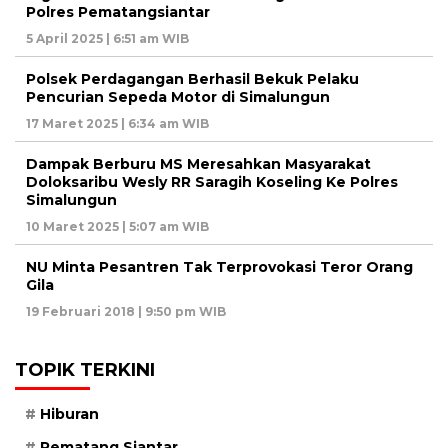
Polres Pematangsiantar
5 April 2025 | 6:51 am WIB
Polsek Perdagangan Berhasil Bekuk Pelaku
Pencurian Sepeda Motor di Simalungun
17 Maret 2025 | 6:34 am WIB
Dampak Berburu MS Meresahkan Masyarakat
Doloksaribu Wesly RR Saragih Koseling Ke Polres
Simalungun
10 Maret 2025 | 5:07 am WIB
NU Minta Pesantren Tak Terprovokasi Teror Orang
Gila
19 Februari 2018 | 9:50 pm WIB
TOPIK TERKINI
Hiburan
Pematang Siantar