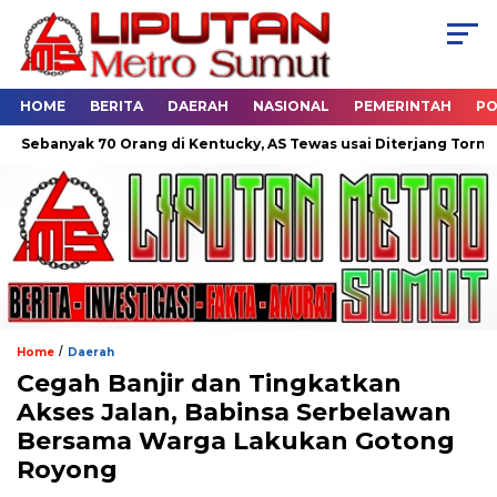
HOME
BERITA
DAERAH
NASIONAL
PEMERINTAH
PO
anyak 70 Orang di Kentucky, AS Tewas usai Diterjang Tornado Da
/
Home
Daerah
Cegah Banjir dan Tingkatkan
Akses Jalan, Babinsa Serbelawan
Bersama Warga Lakukan Gotong
Royong