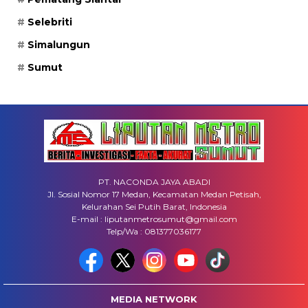
Selebriti
Simalungun
Sumut
PT. NACONDA JAYA ABADI
Jl. Sosial Nomor 17 Medan, Kecamatan Medan Petisah,
Kelurahan Sei Putih Barat, Indonesia
E-mail : liputanmetrosumut@gmail.com
Telp/Wa : 081377036177
MEDIA NETWORK