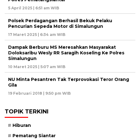
5 April 2025 | 6:51 am WIB
Polsek Perdagangan Berhasil Bekuk Pelaku
Pencurian Sepeda Motor di Simalungun
17 Maret 2025 | 6:34 am WIB
Dampak Berburu MS Meresahkan Masyarakat
Doloksaribu Wesly RR Saragih Koseling Ke Polres
Simalungun
10 Maret 2025 | 5:07 am WIB
NU Minta Pesantren Tak Terprovokasi Teror Orang
Gila
19 Februari 2018 | 9:50 pm WIB
TOPIK TERKINI
Hiburan
Pematang Siantar