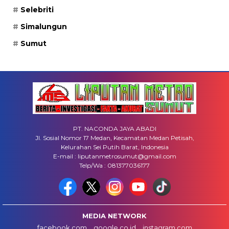
Selebriti
Simalungun
Sumut
PT. NACONDA JAYA ABADI
Jl. Sosial Nomor 17 Medan, Kecamatan Medan Petisah,
Kelurahan Sei Putih Barat, Indonesia
E-mail : liputanmetrosumut@gmail.com
Telp/Wa : 081377036177
MEDIA NETWORK
facebook.com
google.co.id
instagram.com