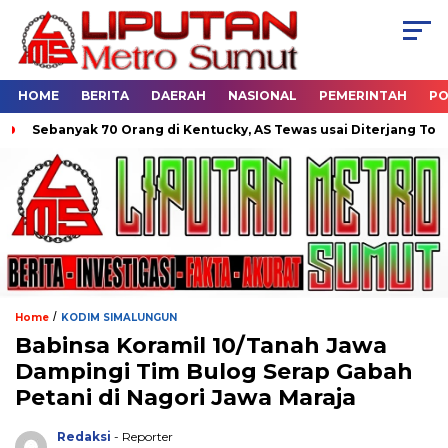
HOME
BERITA
DAERAH
NASIONAL
PEMERINTAH
PO
ebanyak 70 Orang di Kentucky, AS Tewas usai Diterjang Tornado D
/
Home
KODIM SIMALUNGUN
Babinsa Koramil 10/Tanah Jawa
Dampingi Tim Bulog Serap Gabah
Petani di Nagori Jawa Maraja
Redaksi
- Reporter