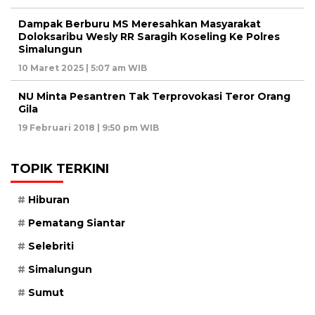
Dampak Berburu MS Meresahkan Masyarakat
Doloksaribu Wesly RR Saragih Koseling Ke Polres
Simalungun
10 Maret 2025 | 5:07 am WIB
NU Minta Pesantren Tak Terprovokasi Teror Orang
Gila
19 Februari 2018 | 9:50 pm WIB
TOPIK TERKINI
Hiburan
Pematang Siantar
Selebriti
Simalungun
Sumut