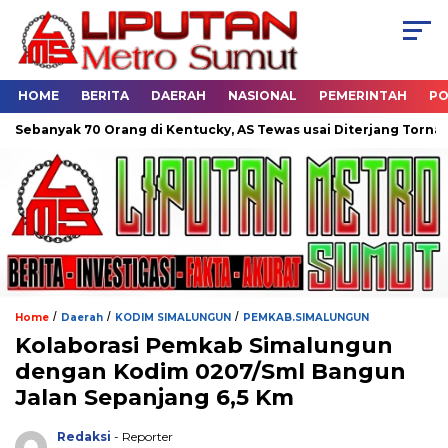
HOME
BERITA
DAERAH
NASIONAL
PEMERINTAH
PO
ak 70 Orang di Kentucky, AS Tewas usai Diterjang Tornado Dahsya
/
/
/
Home
Daerah
KODIM SIMALUNGUN
PEMKAB.SIMALUNGUN
Kolaborasi Pemkab Simalungun
dengan Kodim 0207/Sml Bangun
Jalan Sepanjang 6,5 Km
Redaksi
- Reporter