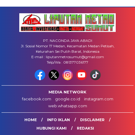
PT. NACONDA JAYA ABADI
Jl. Sosial Nomor 17 Medan, Kecamatan Medan Petisah,
Kelurahan Sei Putih Barat, Indonesia
E-mail : liputanmetrosumut@gmail.com
Telp/Wa : 081377036177
MEDIA NETWORK
facebook.com
google.co.id
instagram.com
web.whatsapp.com
HOME
INFO IKLAN
DISCLAIMER
HUBUNGI KAMI
REDAKSI