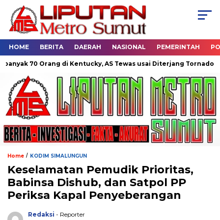
HOME
BERITA
DAERAH
NASIONAL
PEMERINTAH
PO
k 70 Orang di Kentucky, AS Tewas usai Diterjang Tornado Dahsya
/
Home
KODIM SIMALUNGUN
Keselamatan Pemudik Prioritas,
Babinsa Dishub, dan Satpol PP
Periksa Kapal Penyeberangan
Redaksi
- Reporter