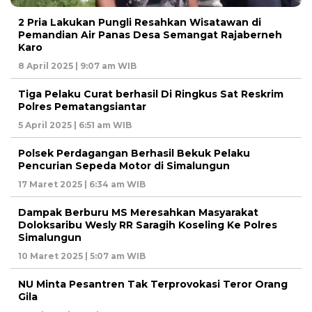
2 Pria Lakukan Pungli Resahkan Wisatawan di
Pemandian Air Panas Desa Semangat Rajaberneh
Karo
8 April 2025 | 9:07 am WIB
Tiga Pelaku Curat berhasil Di Ringkus Sat Reskrim
Polres Pematangsiantar
5 April 2025 | 6:51 am WIB
Polsek Perdagangan Berhasil Bekuk Pelaku
Pencurian Sepeda Motor di Simalungun
17 Maret 2025 | 6:34 am WIB
Dampak Berburu MS Meresahkan Masyarakat
Doloksaribu Wesly RR Saragih Koseling Ke Polres
Simalungun
10 Maret 2025 | 5:07 am WIB
NU Minta Pesantren Tak Terprovokasi Teror Orang
Gila