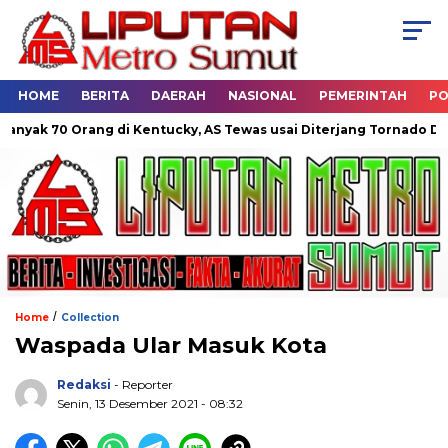
HOME
BERITA
DAERAH
NASIONAL
PEMERINTAH
PO
 70 Orang di Kentucky, AS Tewas usai Diterjang Tornado Dahsyat
/
Home
Collection
Waspada Ular Masuk Kota
Redaksi
- Reporter
Senin, 13 Desember 2021 - 08:32