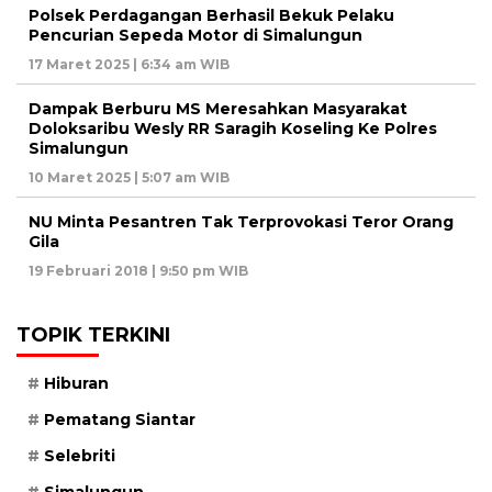
Polsek Perdagangan Berhasil Bekuk Pelaku
Pencurian Sepeda Motor di Simalungun
17 Maret 2025 | 6:34 am WIB
Dampak Berburu MS Meresahkan Masyarakat
Doloksaribu Wesly RR Saragih Koseling Ke Polres
Simalungun
10 Maret 2025 | 5:07 am WIB
NU Minta Pesantren Tak Terprovokasi Teror Orang
Gila
19 Februari 2018 | 9:50 pm WIB
TOPIK TERKINI
Hiburan
Pematang Siantar
Selebriti
Simalungun