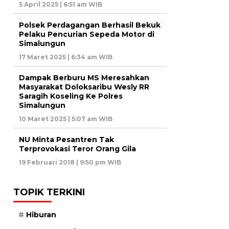
5 April 2025 | 6:51 am WIB
Polsek Perdagangan Berhasil Bekuk
Pelaku Pencurian Sepeda Motor di
Simalungun
17 Maret 2025 | 6:34 am WIB
Dampak Berburu MS Meresahkan
Masyarakat Doloksaribu Wesly RR
Saragih Koseling Ke Polres
Simalungun
10 Maret 2025 | 5:07 am WIB
NU Minta Pesantren Tak
Terprovokasi Teror Orang Gila
19 Februari 2018 | 9:50 pm WIB
TOPIK TERKINI
Hiburan