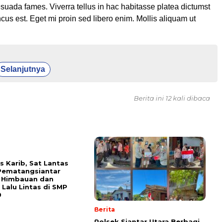
esuada fames. Viverra tellus in hac habitasse platea dictumst
cus est. Eget mi proin sed libero enim. Mollis aliquam ut
Selanjutnya
Berita ini 12 kali dibaca
s Karib, Sat Lantas
Pematangsiantar
n Himbauan dan
 Lalu Lintas di SMP
9
Berita
Polsek Siantar Utara Berbagi