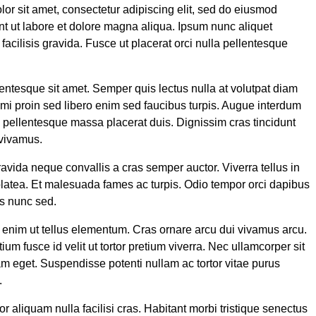
or sit amet, consectetur adipiscing elit, sed do eiusmod
nt ut labore et dolore magna aliqua. Ipsum nunc aliquet
acilisis gravida. Fusce ut placerat orci nulla pellentesque
entesque sit amet. Semper quis lectus nulla at volutpat diam
 mi proin sed libero enim sed faucibus turpis. Augue interdum
n pellentesque massa placerat duis. Dignissim cras tincidunt
 vivamus.
ravida neque convallis a cras semper auctor. Viverra tellus in
latea. Et malesuada fames ac turpis. Odio tempor orci dapibus
lis nunc sed.
 enim ut tellus elementum. Cras ornare arcu dui vivamus arcu.
tium fusce id velit ut tortor pretium viverra. Nec ullamcorper sit
am eget. Suspendisse potenti nullam ac tortor vitae purus
.
tor aliquam nulla facilisi cras. Habitant morbi tristique senectus