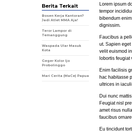
Lorem ipsum dol
Berita Terkait
tempor incididu
Bosen Kerja Kantoran?
bibendum enim f
Jadi Atlet MMA Aja!
dignissim.
Teror Lampor di
Temanggung
Faucibus a pell
ut. Sapien eget
Waspada Ular Masuk
Kota
velit euismod i
lobortis feugiat
Geger Kolor Ijo
Probolinggo
Enim facilisis g
Mari Cerita (MaCe) Papua
hac habitasse p
ultrices in iacu
Dui nunc mattis
Feugiat nisl pre
amet risus null
faucibus ornare
Eu tincidunt tor