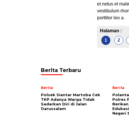
et netus et mal
vestibulum rhon
porttitor leo a.
Halaman :
1
2
Berita Terbaru
Berita
Berita
Polsek Siantar Martoba Cek
Polanta
TKP Adanya Warga Tidak
Polres 
Sadarkan Diri di Jalan
Berika
Darussalam
Edukasi
Negeri 