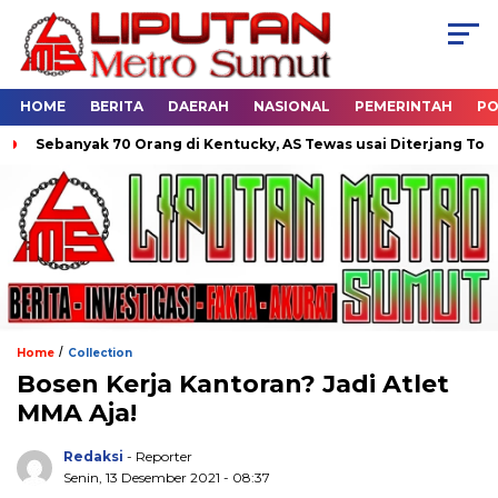
HOME
BERITA
DAERAH
NASIONAL
PEMERINTAH
PO
Sebanyak 70 Orang di Kentucky, AS Tewas usai Diterjang Tornado
/
Home
Collection
Bosen Kerja Kantoran? Jadi Atlet
MMA Aja!
Redaksi
- Reporter
Senin, 13 Desember 2021 - 08:37