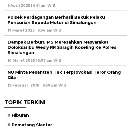
5 April 2025 | 6:51 am WIB
Polsek Perdagangan Berhasil Bekuk Pelaku
Pencurian Sepeda Motor di Simalungun
17 Maret 2025 | 6:34 am WIB
Dampak Berburu MS Meresahkan Masyarakat
Doloksaribu Wesly RR Saragih Koseling Ke Polres
Simalungun
10 Maret 2025 | 5:07 am WIB
NU Minta Pesantren Tak Terprovokasi Teror Orang
Gila
19 Februari 2018 | 9:50 pm WIB
TOPIK TERKINI
Hiburan
Pematang Siantar