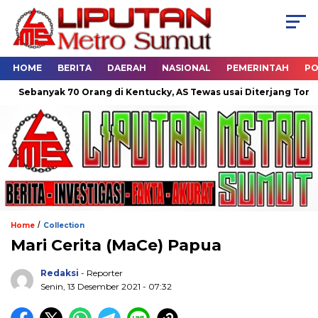
HOME
BERITA
DAERAH
NASIONAL
PEMERINTAH
PO
banyak 70 Orang di Kentucky, AS Tewas usai Diterjang Tornado D
/
Home
Collection
Mari Cerita (MaCe) Papua
Redaksi
- Reporter
Senin, 13 Desember 2021 - 07:32