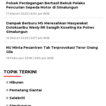
Polsek Perdagangan Berhasil Bekuk Pelaku
Pencurian Sepeda Motor di Simalungun
17 Maret 2025 | 6:34 am WIB
Dampak Berburu MS Meresahkan Masyarakat
Doloksaribu Wesly RR Saragih Koseling Ke Polres
Simalungun
10 Maret 2025 | 5:07 am WIB
NU Minta Pesantren Tak Terprovokasi Teror Orang
Gila
19 Februari 2018 | 9:50 pm WIB
TOPIK TERKINI
Hiburan
Pematang Siantar
Selebriti
Simalungun