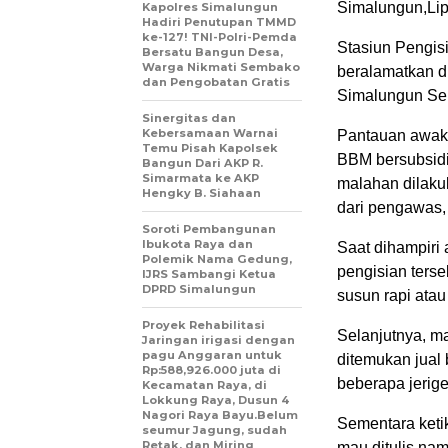
Simalungun,Li
Kapolres Simalungun
Hadiri Penutupan TMMD
ke-127! TNI-Polri-Pemda
Stasiun Pengi
Bersatu Bangun Desa,
Warga Nikmati Sembako
beralamatkan d
dan Pengobatan Gratis
Simalungun Sel
Sinergitas dan
Kebersamaan Warnai
Pantauan awak m
Temu Pisah Kapolsek
BBM bersubsidi 
Bangun Dari AKP R.
Simarmata ke AKP
malahan dilaku
Hengky B. Siahaan
dari pengawas, 
Soroti Pembangunan
Ibukota Raya dan
Saat dihampiri
Polemik Nama Gedung,
pengisian terseb
IJRS Sambangi Ketua
DPRD Simalungun
susun rapi atau
Proyek Rehabilitasi
Selanjutnya, ma
Jaringan irigasi dengan
pagu Anggaran untuk
ditemukan jual
Rp:588,926.000 juta di
beberapa jerige
Kecamatan Raya, di
Lokkung Raya, Dusun 4
Nagori Raya Bayu.Belum
Sementara ketik
seumur Jagung, sudah
Retak, dan Miring
mau ditulis na