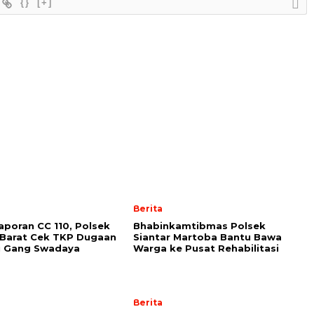
{}
[+]
Berita
Laporan CC 110, Polsek
Bhabinkamtibmas Polsek
 Barat Cek TKP Dugaan
Siantar Martoba Bantu Bawa
i Gang Swadaya
Warga ke Pusat Rehabilitasi
Berita