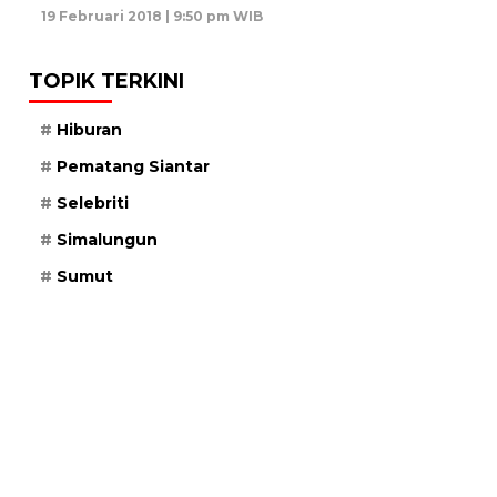
19 Februari 2018 | 9:50 pm WIB
TOPIK TERKINI
Hiburan
Pematang Siantar
Selebriti
Simalungun
Sumut