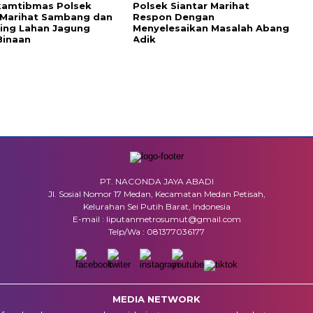
kamtibmas Polsek
Polsek Siantar Marihat
 Marihat Sambang dan
Respon Dengan
ing Lahan Jagung
Menyelesaikan Masalah Abang
Binaan
Adik
PT. NACONDA JAYA ABADI
Jl. Sosial Nomor 17 Medan, Kecamatan Medan Petisah,
Kelurahan Sei Putih Barat, Indonesia
E-mail : liputanmetrosumut@gmail.com
Telp/Wa : 081377036177
MEDIA NETWORK