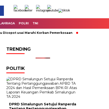
LAHRAGA
POLRI
TNI
copot usai Marahi Korban Pemerkosaan
Kemendag Cabut Lara
TRENDING
POLITIK
DPRD Simalungun Setujui Ranperda
Tentang Pertanggungjawaban