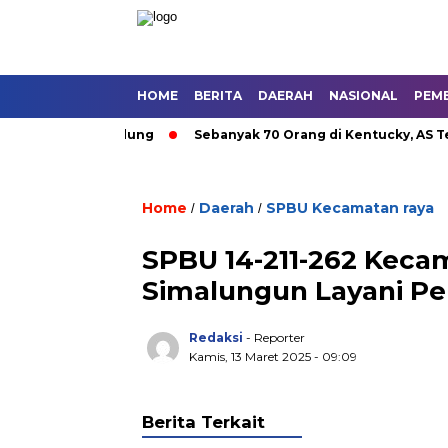
HOME
BERITA
DAERAH
NASIONAL
PEM
 Umum di Bandung
Sebanyak 70 Orang di Kentucky, AS Tewas 
Home
Daerah
SPBU Kecamatan raya
/
/
SPBU 14-211-262 Keca
Simalungun Layani Pe
Redaksi
- Reporter
Kamis, 13 Maret 2025 - 09:09
Berita Terkait