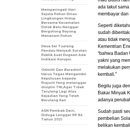
ada takut sama 
Memperingati Hari
membayar dan 
Sejuta Pohon Dinas
Lingkungan Hidup
Bersama Kecamatan
Seperti diketa
Dolok Batu Nanggar
Bergotong Royong
sudah diberit
Menanam Pohon
atau tidak men
Kementrian Ene
Desa Sei Tualang
Pandau Menjadi Sorotan
“bahwa Badan 
Publik kuat Dugaan Ada
Indikasi Korupsi.
yakni yang men
melakukan peny
Odmilti Dan Baradmil
kembali.”
Harus Tegas Mengambil
Keputusan kepada
Prajurit Yang melanggar
Begitu juga de
disiplin TNI,Agar Tidak
Terulang Lagi Atas
Bakar Minyak 
Kejadian Yang Telah
adanya perubah
Berulang Kali
ASN Pemkab Dairi,
Sudah pasti se
Diduga Langgar PP 94
pembelian Solar
Tahun 2021
belikan kembal