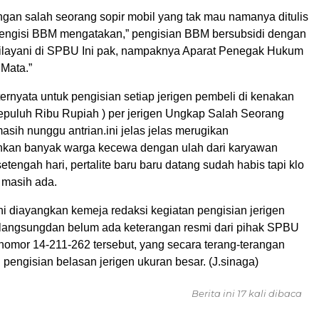
ngan salah seorang sopir mobil yang tak mau namanya ditulis
engisi BBM mengatakan,” pengisian BBM bersubsidi dengan
dilayani di SPBU Ini pak, nampaknya Aparat Penegak Hukum
 Mata.”
rnyata untuk pengisian setiap jerigen pembeli di kenakan
Sepuluh Ribu Rupiah ) per jerigen Ungkap Salah Seorang
sih nunggu antrian.ini jelas jelas merugikan
hkan banyak warga kecewa dengan ulah dari karyawan
tengah hari, pertalite baru baru datang sudah habis tapi klo
 masih ada.
ni diayangkan kemeja redaksi kegiatan pengisian jerigen
rlangsungdan belum ada keterangan resmi dari pihak SPBU
nomor 14-211-262 tersebut, yang secara terang-terangan
pengisian belasan jerigen ukuran besar. (J.sinaga)
Berita ini 17 kali dibaca