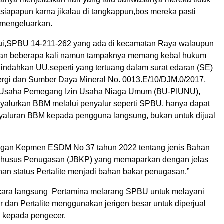
siapapun karna jikalau di tangkappun,bos mereka pasti
mengeluarkan.
hui,SPBU 14-211-262 yang ada di kecamatan Raya walaupun
akan beberapa kali namun tampaknya memang kebal hukum
gindahkan UU,seperti yang tertuang dalam surat edaran (SE)
rgi dan Sumber Daya Mineral No. 0013.E/10/DJM.0/2017,
Usaha Pemegang Izin Usaha Niaga Umum (BU-PIUNU),
yalurkan BBM melalui penyalur seperti SPBU, hanya dapat
aluran BBM kepada pengguna langsung, bukan untuk dijual
ngan Kepmen ESDM No 37 tahun 2022 tentang jenis Bahan
Khusus Penugasan (JBKP) yang memaparkan dengan jelas
an status Pertalite menjadi bahan bakar penugasan.”
cara langsung Pertamina melarang SPBU untuk melayani
 dan Pertalite menggunakan jerigen besar untuk diperjual
i kepada pengecer.