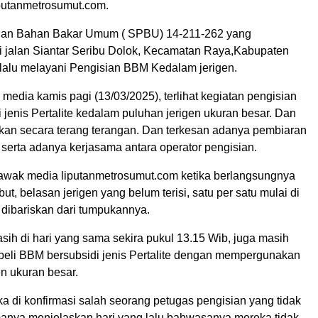
putanmetrosumut.com.
sian Bahan Bakar Umum ( SPBU) 14-211-262 yang
i jalan Siantar Seribu Dolok, Kecamatan Raya,Kabupaten
alu melayani Pengisian BBM Kedalam jerigen.
edia kamis pagi (13/03/2025), terlihat kegiatan pengisian
jenis Pertalite kedalam puluhan jerigen ukuran besar. Dan
kan secara terang terangan. Dan terkesan adanya pembiaran
serta adanya kerjasama antara operator pengisian.
 awak media liputanmetrosumut.com ketika berlangsungnya
ut, belasan jerigen yang belum terisi, satu per satu mulai di
 dibariskan dari tumpukannya.
sih di hari yang sama sekira pukul 13.15 Wib, juga masih
 beli BBM bersubsidi jenis Pertalite dengan mempergunakan
n ukuran besar.
a di konfirmasi salah seorang petugas pengisian yang tidak
manya menjelaskan hari yang lalu bahwasanya mereka tidak