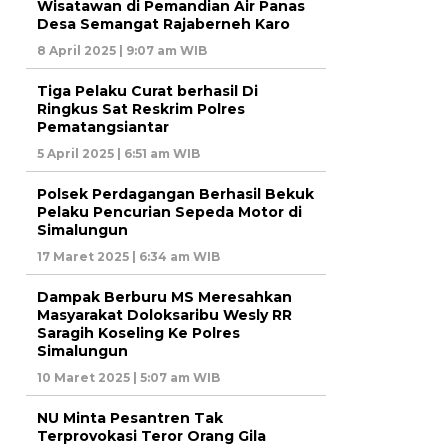
Wisatawan di Pemandian Air Panas
Desa Semangat Rajaberneh Karo
8 April 2025 | 9:07 am WIB
Tiga Pelaku Curat berhasil Di
Ringkus Sat Reskrim Polres
Pematangsiantar
5 April 2025 | 6:51 am WIB
Polsek Perdagangan Berhasil Bekuk
Pelaku Pencurian Sepeda Motor di
Simalungun
17 Maret 2025 | 6:34 am WIB
Dampak Berburu MS Meresahkan
Masyarakat Doloksaribu Wesly RR
Saragih Koseling Ke Polres
Simalungun
10 Maret 2025 | 5:07 am WIB
NU Minta Pesantren Tak
Terprovokasi Teror Orang Gila