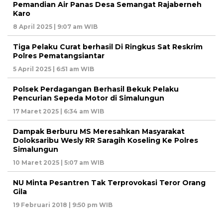
Pemandian Air Panas Desa Semangat Rajaberneh
Karo
8 April 2025 | 9:07 am WIB
Tiga Pelaku Curat berhasil Di Ringkus Sat Reskrim
Polres Pematangsiantar
5 April 2025 | 6:51 am WIB
Polsek Perdagangan Berhasil Bekuk Pelaku
Pencurian Sepeda Motor di Simalungun
17 Maret 2025 | 6:34 am WIB
Dampak Berburu MS Meresahkan Masyarakat
Doloksaribu Wesly RR Saragih Koseling Ke Polres
Simalungun
10 Maret 2025 | 5:07 am WIB
NU Minta Pesantren Tak Terprovokasi Teror Orang
Gila
19 Februari 2018 | 9:50 pm WIB