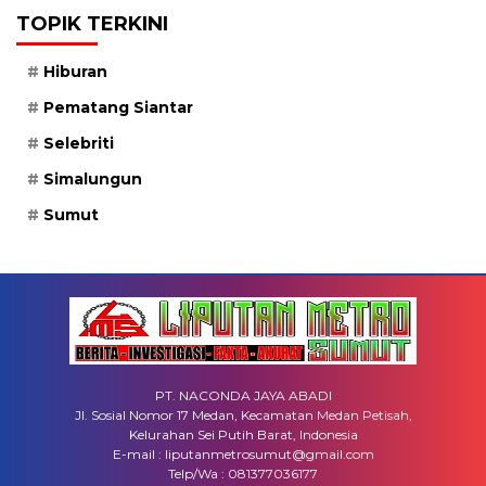
TOPIK TERKINI
Hiburan
Pematang Siantar
Selebriti
Simalungun
Sumut
PT. NACONDA JAYA ABADI
Jl. Sosial Nomor 17 Medan, Kecamatan Medan Petisah,
Kelurahan Sei Putih Barat, Indonesia
E-mail : liputanmetrosumut@gmail.com
Telp/Wa : 081377036177