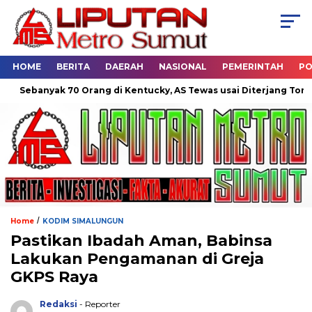
HOME
BERITA
DAERAH
NASIONAL
PEMERINTAH
PO
ebanyak 70 Orang di Kentucky, AS Tewas usai Diterjang Tornado D
/
Home
KODIM SIMALUNGUN
Pastikan Ibadah Aman, Babinsa
Lakukan Pengamanan di Greja
GKPS Raya
Redaksi
- Reporter