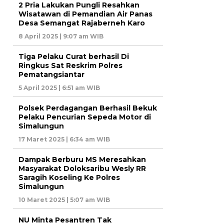
2 Pria Lakukan Pungli Resahkan
Wisatawan di Pemandian Air Panas
Desa Semangat Rajaberneh Karo
8 April 2025 | 9:07 am WIB
Tiga Pelaku Curat berhasil Di
Ringkus Sat Reskrim Polres
Pematangsiantar
5 April 2025 | 6:51 am WIB
Polsek Perdagangan Berhasil Bekuk
Pelaku Pencurian Sepeda Motor di
Simalungun
17 Maret 2025 | 6:34 am WIB
Dampak Berburu MS Meresahkan
Masyarakat Doloksaribu Wesly RR
Saragih Koseling Ke Polres
Simalungun
10 Maret 2025 | 5:07 am WIB
NU Minta Pesantren Tak