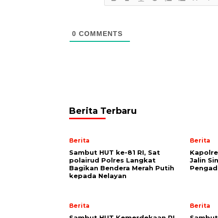
0
COMMENTS
Berita Terbaru
Berita
Berita
Sambut HUT ke-81 RI, Sat
Kapolre
polairud Polres Langkat
Jalin S
Bagikan Bendera Merah Putih
Pengadi
kepada Nelayan
Berita
Berita
Sambut HUT Kemerdekaan RI
Sambut