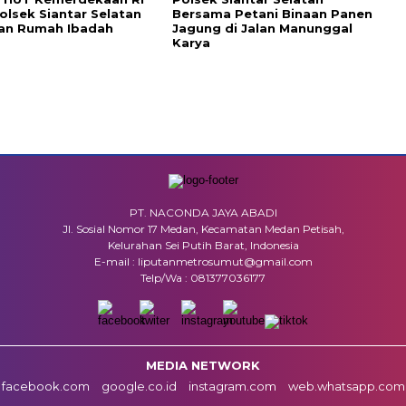
Polsek Siantar Selatan
Bersama Petani Binaan Panen
kan Rumah Ibadah
Jagung di Jalan Manunggal
Karya
PT. NACONDA JAYA ABADI
Jl. Sosial Nomor 17 Medan, Kecamatan Medan Petisah,
Kelurahan Sei Putih Barat, Indonesia
E-mail : liputanmetrosumut@gmail.com
Telp/Wa : 081377036177
MEDIA NETWORK
facebook.com
google.co.id
instagram.com
web.whatsapp.com