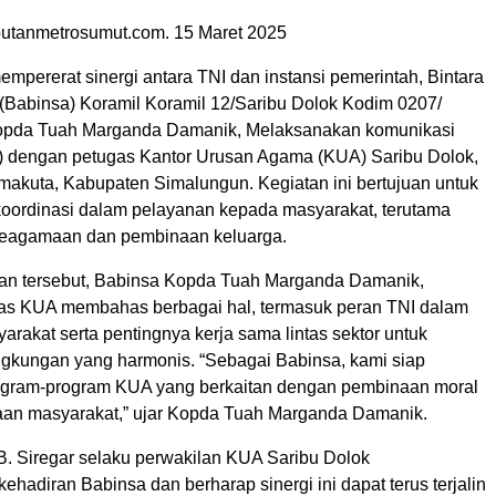
utanmetrosumut.com. 15 Maret 2025
mpererat sinergi antara TNI dan instansi pemerintah, Bintara
Babinsa) Koramil Koramil 12/Saribu Dolok Kodim 0207/
opda Tuah Marganda Damanik, Melaksanakan komunikasi
) dengan petugas Kantor Urusan Agama (KUA) Saribu Dolok,
makuta, Kabupaten Simalungun. Kegiatan ini bertujuan untuk
oordinasi dalam pelayanan kepada masyarakat, terutama
keagamaan dan pembinaan keluarga.
an tersebut, Babinsa Kopda Tuah Marganda Damanik,
as KUA membahas berbagai hal, termasuk peran TNI dalam
rakat serta pentingnya kerja sama lintas sektor untuk
ngkungan yang harmonis. “Sebagai Babinsa, kami siap
gram-program KUA yang berkaitan dengan pembinaan moral
aan masyarakat,” ujar Kopda Tuah Marganda Damanik.
 B. Siregar selaku perwakilan KUA Saribu Dolok
ehadiran Babinsa dan berharap sinergi ini dapat terus terjalin