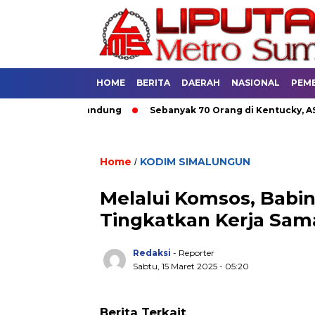
HOME
BERITA
DAERAH
NASIONAL
PEM
utan Umum di Bandung
Sebanyak 70 Orang di Kentucky, AS Tew
Home
KODIM SIMALUNGUN
/
Melalui Komsos, Babi
Tingkatkan Kerja Sam
Redaksi
- Reporter
Sabtu, 15 Maret 2025 - 05:20
Berita Terkait