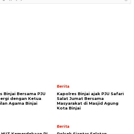
Berita
s Binjai Bersama PJU
Kapolres Binjai ajak PJU Safari
inergi dengan Ketua
Salat Jumat Bersama
lan Agama Binjai
Masyarakat di Masjid Agung
Kota Binjai
Berita
 HUT Kemerdekaan RI
Polsek Siantar Selatan