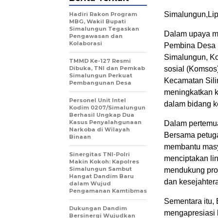
Simalungun,Lip
Hadiri Rakon Program
MBG, Wakil Bupati
Simalungun Tegaskan
Dalam upaya me
Pengawasan dan
Kolaborasi
Pembina Desa (
Simalungun, K
TMMD Ke-127 Resmi
Dibuka, TNI dan Pemkab
sosial (Komsos
Simalungun Perkuat
Kecamatan Sili
Pembangunan Desa
meningkatkan k
Personel Unit Intel
dalam bidang 
Kodim 0207/Simalungun
Berhasil Ungkap Dua
Kasus Penyalahgunaan
Dalam pertemu
Narkoba di Wilayah
Bersama petug
Binaan
membantu masya
Sinergitas TNI-Polri
menciptakan li
Makin Kokoh: Kapolres
Simalungun Sambut
mendukung pro
Hangat Dandim Baru
dan kesejahter
dalam Wujud
Pengamanan Kamtibmas
Sementara itu,
Dukungan Dandim
mengapresiasi k
Bersinergi Wujudkan