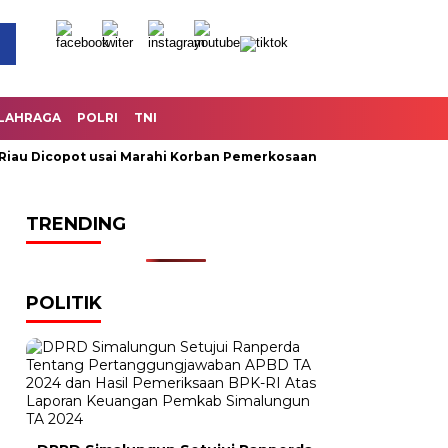
LAHRAGA
POLRI
TNI
 Dicopot usai Marahi Korban Pemerkosaan
Kemendag Cabut L
TRENDING
POLITIK