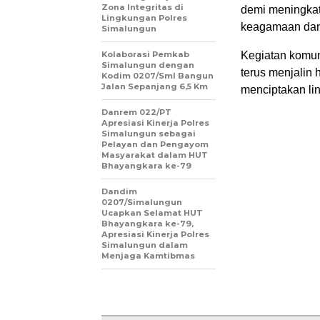
Zona Integritas di
demi meningkat
Lingkungan Polres
keagamaan dan
Simalungun
Kolaborasi Pemkab
Kegiatan komun
Simalungun dengan
terus menjalin
Kodim 0207/Sml Bangun
Jalan Sepanjang 6,5 Km
menciptakan li
Danrem 022/PT
Apresiasi Kinerja Polres
Simalungun sebagai
Pelayan dan Pengayom
Masyarakat dalam HUT
Bhayangkara ke-79
Dandim
0207/Simalungun
Ucapkan Selamat HUT
Bhayangkara ke-79,
Apresiasi Kinerja Polres
Simalungun dalam
Menjaga Kamtibmas