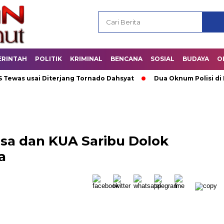
ERINTAH
POLITIK
KRIMINAL
BENCANA
SOSIAL
BUDAYA
O
as usai Diterjang Tornado Dahsyat
Dua Oknum Polisi di Riau
nsa dan KUA Saribu Dolok
a