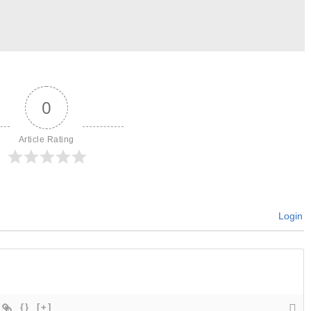
0
Article Rating
Login
{}
[+]