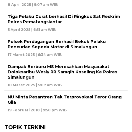
8 April 2025 | 9:07 am WIB
Tiga Pelaku Curat berhasil Di Ringkus Sat Reskrim
Polres Pematangsiantar
5 April 2025 | 6:51 am WIB
Polsek Perdagangan Berhasil Bekuk Pelaku
Pencurian Sepeda Motor di Simalungun
17 Maret 2025 | 6:34 am WIB
Dampak Berburu MS Meresahkan Masyarakat
Doloksaribu Wesly RR Saragih Koseling Ke Polres
Simalungun
10 Maret 2025 | 5:07 am WIB
NU Minta Pesantren Tak Terprovokasi Teror Orang
Gila
19 Februari 2018 | 9:50 pm WIB
TOPIK TERKINI