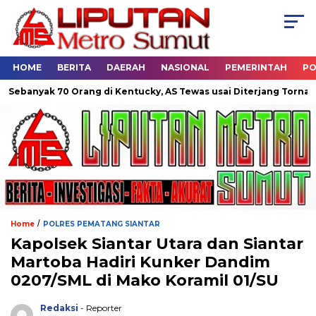
HOME
BERITA
DAERAH
NASIONAL
PEMERINTAH
PO
k 70 Orang di Kentucky, AS Tewas usai Diterjang Tornado Dahsya
/
Home
POLRES PEMATANG SIANTAR
Kapolsek Siantar Utara dan Siantar
Martoba Hadiri Kunker Dandim
0207/SML di Mako Koramil 01/SU
Redaksi
- Reporter