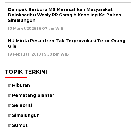
Dampak Berburu MS Meresahkan Masyarakat
Doloksaribu Wesly RR Saragih Koseling Ke Polres
Simalungun
10 Maret 2025 | 5:07 am WIB
NU Minta Pesantren Tak Terprovokasi Teror Orang
Gila
19 Februari 2018 | 9:50 pm WIB
TOPIK TERKINI
Hiburan
Pematang Siantar
Selebriti
Simalungun
Sumut