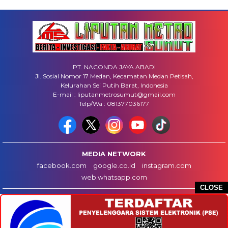
PT. NACONDA JAYA ABADI
Jl. Sosial Nomor 17 Medan, Kecamatan Medan Petisah,
Kelurahan Sei Putih Barat, Indonesia
E-mail : liputanmetrosumut@gmail.com
Telp/Wa : 081377036177
MEDIA NETWORK
facebook.com
google.co.id
instagram.com
web.whatsapp.com
CLOSE
HOME
INFO IKLAN
DISCLAIMER
HUBUNGI KAMI
REDAKSI