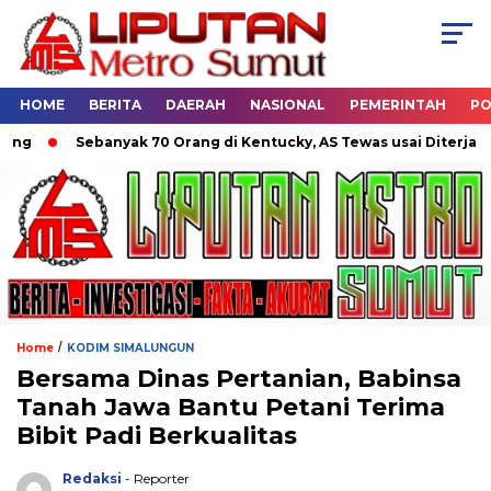
HOME
BERITA
DAERAH
NASIONAL
PEMERINTAH
PO
Sebanyak 70 Orang di Kentucky, AS Tewas usai Diterjang To
/
Home
KODIM SIMALUNGUN
Bersama Dinas Pertanian, Babinsa
Tanah Jawa Bantu Petani Terima
Bibit Padi Berkualitas
Redaksi
- Reporter