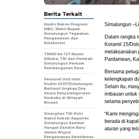
Berita Terkait
Simalungun –L
Hadiri Rakon Program
MBG, Wakil Bupati
Simalungun Tegaskan
Dalam rangka m
Pengawasan dan
Kolaborasi
Koramil 15/Dol
melaksanakan 
TMMD Ke-127 Resmi
Dibuka, TNI dan Pemkab
Pardamean, Kab
Simalungun Perkuat
Pembangunan Desa
Bersama petug
kelengkapan da
Personel Unit Intel
Kodim 0207/Simalungun
Selain itu, ma
Berhasil Ungkap Dua
Kasus Penyalahgunaan
imbauan untuk 
Narkoba di Wilayah
selama penyeb
Binaan
“Kami menginga
Sinergitas TNI-Polri
Makin Kokoh: Kapolres
berada di kapal
Simalungun Sambut
Hangat Dandim Baru
aturan yang tel
dalam Wujud
Pengamanan Kamtibmas