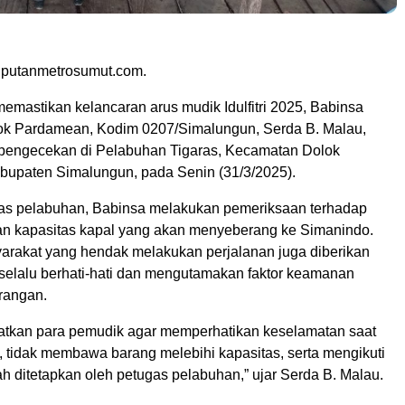
iputanmetrosumut.com.
emastikan kelancaran arus mudik Idulfitri 2025, Babinsa
ok Pardamean, Kodim 0207/Simalungun, Serda B. Malau,
pengecekan di Pelabuhan Tigaras, Kecamatan Dolok
upaten Simalungun, pada Senin (31/3/2025).
as pelabuhan, Babinsa melakukan pemeriksaan terhadap
n kapasitas kapal yang akan menyeberang ke Simanindo.
syarakat yang hendak melakukan perjalanan juga diberikan
selalu berhati-hati dan mengutamakan faktor keamanan
rangan.
tkan para pemudik agar memperhatikan keselamatan saat
, tidak membawa barang melebihi kapasitas, serta mengikuti
ah ditetapkan oleh petugas pelabuhan,” ujar Serda B. Malau.