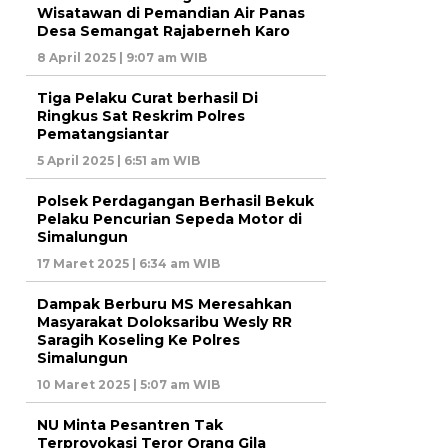
Wisatawan di Pemandian Air Panas
Desa Semangat Rajaberneh Karo
8 April 2025 | 9:07 am WIB
Tiga Pelaku Curat berhasil Di
Ringkus Sat Reskrim Polres
Pematangsiantar
5 April 2025 | 6:51 am WIB
Polsek Perdagangan Berhasil Bekuk
Pelaku Pencurian Sepeda Motor di
Simalungun
17 Maret 2025 | 6:34 am WIB
Dampak Berburu MS Meresahkan
Masyarakat Doloksaribu Wesly RR
Saragih Koseling Ke Polres
Simalungun
10 Maret 2025 | 5:07 am WIB
NU Minta Pesantren Tak
Terprovokasi Teror Orang Gila