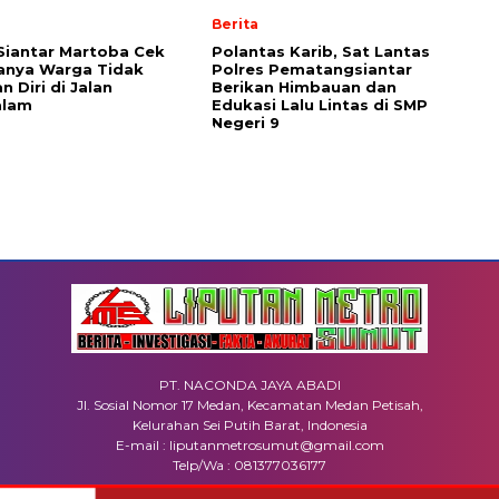
Berita
Siantar Martoba Cek
Polantas Karib, Sat Lantas
anya Warga Tidak
Polres Pematangsiantar
 Diri di Jalan
Berikan Himbauan dan
alam
Edukasi Lalu Lintas di SMP
Negeri 9
PT. NACONDA JAYA ABADI
Jl. Sosial Nomor 17 Medan, Kecamatan Medan Petisah,
Kelurahan Sei Putih Barat, Indonesia
E-mail : liputanmetrosumut@gmail.com
Telp/Wa : 081377036177