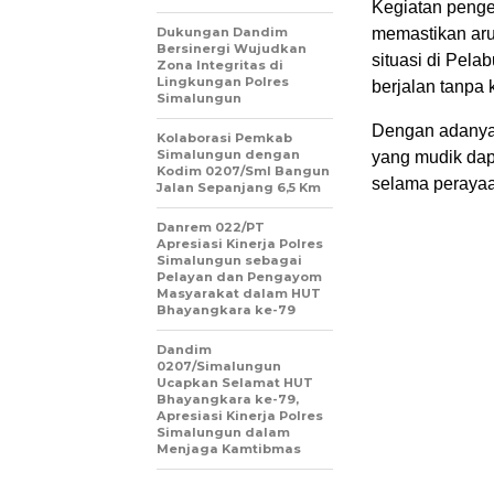
Kegiatan penge
Dukungan Dandim
memastikan arus
Bersinergi Wujudkan
situasi di Pel
Zona Integritas di
Lingkungan Polres
berjalan tanpa 
Simalungun
Dengan adanya
Kolaborasi Pemkab
Simalungun dengan
yang mudik dap
Kodim 0207/Sml Bangun
selama perayaan
Jalan Sepanjang 6,5 Km
Danrem 022/PT
Apresiasi Kinerja Polres
Simalungun sebagai
Pelayan dan Pengayom
Masyarakat dalam HUT
Bhayangkara ke-79
Dandim
0207/Simalungun
Ucapkan Selamat HUT
Bhayangkara ke-79,
Apresiasi Kinerja Polres
Simalungun dalam
Menjaga Kamtibmas