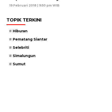
19 Februari 2018 | 9:50 pm WIB
TOPIK TERKINI
Hiburan
Pematang Siantar
Selebriti
Simalungun
Sumut