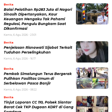
Berita
Balai Pelatihan Rp283 Juta di Nagori
Sinasih Dipertanyakan, Kaur
Keuangan Mengaku Tak Pahami
Regulasi, Pangulu Bungkam Saat
Dikonfirmasi
Kamis, 6 Agu 2026 - 23:01
Berita
Penjelasan Risnawati Sijabat Terkait
Tuduhan Perselingkuhan
Kamis, 6 Agu 2026 - 16:17
Berita
Pemkab Simalungun Terus Bergerak
Pulihkan Fasilitas Umum di
Serbelawan Pasca Banjir
Kamis, 6 Agu 2026 - 08:22
Berita
Tinjut Laporan CC 110, Polsek Siantar
Barat Cek TKP Dugaan KDRT di Gang
Swadaya