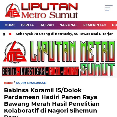
HOME
BERITA
DAERAH
NASIONAL
PEMERINTAH
PO
Sebanyak 70 Orang di Kentucky, AS Tewas usai Diterjang Torn
/
Home
KODIM SIMALUNGUN
Babinsa Koramil 15/Dolok
Pardamean Hadiri Panen Raya
Bawang Merah Hasil Penelitian
Kolaboratif di Nagori Sihemun