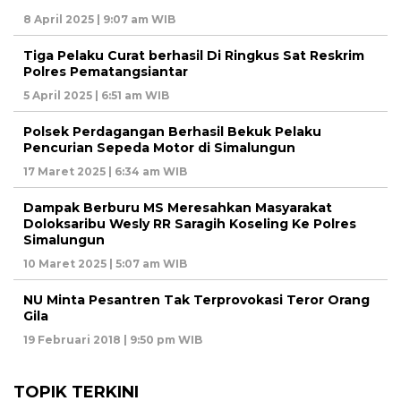
8 April 2025 | 9:07 am WIB
Tiga Pelaku Curat berhasil Di Ringkus Sat Reskrim
Polres Pematangsiantar
5 April 2025 | 6:51 am WIB
Polsek Perdagangan Berhasil Bekuk Pelaku
Pencurian Sepeda Motor di Simalungun
17 Maret 2025 | 6:34 am WIB
Dampak Berburu MS Meresahkan Masyarakat
Doloksaribu Wesly RR Saragih Koseling Ke Polres
Simalungun
10 Maret 2025 | 5:07 am WIB
NU Minta Pesantren Tak Terprovokasi Teror Orang
Gila
19 Februari 2018 | 9:50 pm WIB
TOPIK TERKINI