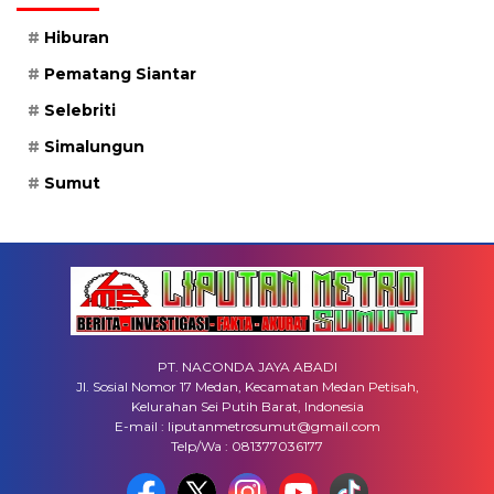
Hiburan
Pematang Siantar
Selebriti
Simalungun
Sumut
PT. NACONDA JAYA ABADI
Jl. Sosial Nomor 17 Medan, Kecamatan Medan Petisah,
Kelurahan Sei Putih Barat, Indonesia
E-mail : liputanmetrosumut@gmail.com
Telp/Wa : 081377036177