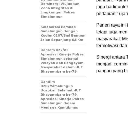
Bersinergi Wujudkan
juga hadir untu
Zona Integritas di
Lingkungan Polres
pertanian,” ujar
Simalungun
Panen raya ini
Kolaborasi Pemkab
Simalungun dengan
tetapi juga me
Kodim 0207/Sml Bangun
masyarakat. Me
Jalan Sepanjang 6,5 Km
termotivasi dan
Danrem 022/PT
Apresiasi Kinerja Polres
Sinergi antara 
Simalungun sebagai
Pelayan dan Pengayom
menjadi cermin
Masyarakat dalam HUT
pangan yang ber
Bhayangkara ke-79
Dandim
0207/Simalungun
Ucapkan Selamat HUT
Bhayangkara ke-79,
Apresiasi Kinerja Polres
Simalungun dalam
Menjaga Kamtibmas