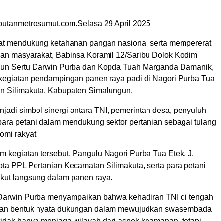
putanmetrosumut.com.Selasa 29 April 2025
t mendukung ketahanan pangan nasional serta mempererat
n masyarakat, Babinsa Koramil 12/Saribu Dolok Kodim
gun Sertu Darwin Purba dan Kopda Tuah Marganda Damanik,
egiatan pendampingan panen raya padi di Nagori Purba Tua
n Silimakuta, Kabupaten Simalungun.
njadi simbol sinergi antara TNI, pemerintah desa, penyuluh
 para petani dalam mendukung sektor pertanian sebagai tulang
mi rakyat.
am kegiatan tersebut, Pangulu Nagori Purba Tua Etek, J.
ta PPL Pertanian Kecamatan Silimakuta, serta para petani
ikut langsung dalam panen raya.
Darwin Purba menyampaikan bahwa kehadiran TNI di tengah
kan bentuk nyata dukungan dalam mewujudkan swasembada
tidak hanya menjaga wilayah dari aspek keamanan, tetapi