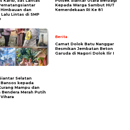
s Karib, Sat Lantas
Polsek Siantar Utara Berbagi
Pematangsiantar
Kepada Warga Sambut HUT
n Himbauan dan
Kemerdekaan RI Ke 81
 Lalu Lintas di SMP
9
Berita
Camat Dolok Batu Nanggar
Resmikan Jembatan Beton
Garuda di Nagori Dolok Ilir I
Siantar Selatan
 Bansos kepada
Kurang Mampu dan
 Bendera Merah Putih
 Vihara