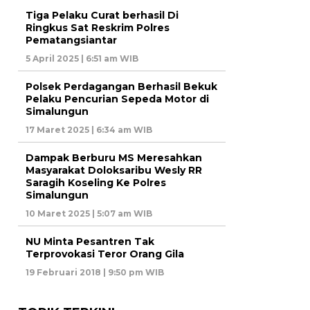
Tiga Pelaku Curat berhasil Di
Ringkus Sat Reskrim Polres
Pematangsiantar
5 April 2025 | 6:51 am WIB
Polsek Perdagangan Berhasil Bekuk
Pelaku Pencurian Sepeda Motor di
Simalungun
17 Maret 2025 | 6:34 am WIB
Dampak Berburu MS Meresahkan
Masyarakat Doloksaribu Wesly RR
Saragih Koseling Ke Polres
Simalungun
10 Maret 2025 | 5:07 am WIB
NU Minta Pesantren Tak
Terprovokasi Teror Orang Gila
19 Februari 2018 | 9:50 pm WIB