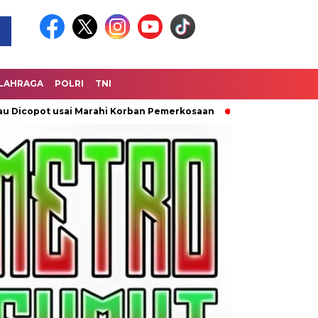
LAHRAGA
POLRI
TNI
ot usai Marahi Korban Pemerkosaan
Kemendag Cabut Laranga