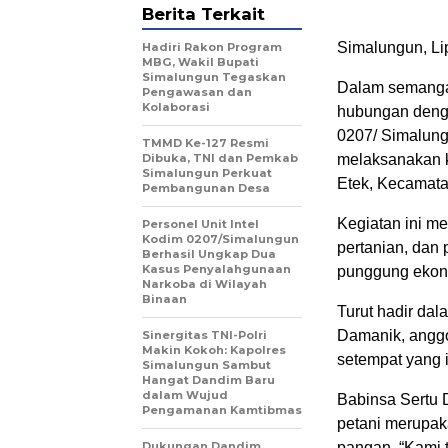
Berita Terkait
Simalungun, Li
Hadiri Rakon Program
MBG, Wakil Bupati
Simalungun Tegaskan
Dalam semanga
Pengawasan dan
Kolaborasi
hubungan denga
0207/ Simalun
TMMD Ke-127 Resmi
Dibuka, TNI dan Pemkab
melaksanakan k
Simalungun Perkuat
Etek, Kecamata
Pembangunan Desa
Kegiatan ini me
Personel Unit Intel
Kodim 0207/Simalungun
pertanian, dan
Berhasil Ungkap Dua
Kasus Penyalahgunaan
punggung ekono
Narkoba di Wilayah
Binaan
Turut hadir dal
Damanik, anggo
Sinergitas TNI-Polri
Makin Kokoh: Kapolres
setempat yang 
Simalungun Sambut
Hangat Dandim Baru
dalam Wujud
Babinsa Sertu 
Pengamanan Kamtibmas
petani merupa
Dukungan Dandim
pangan. “Kami 