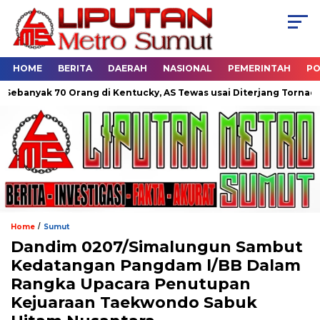
HOME
BERITA
DAERAH
NASIONAL
PEMERINTAH
PO
yak 70 Orang di Kentucky, AS Tewas usai Diterjang Tornado Dahs
/
Home
Sumut
Dandim 0207/Simalungun Sambut
Kedatangan Pangdam l/BB Dalam
Rangka Upacara Penutupan
Kejuaraan Taekwondo Sabuk