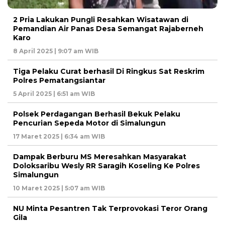
2 Pria Lakukan Pungli Resahkan Wisatawan di
Pemandian Air Panas Desa Semangat Rajaberneh
Karo
8 April 2025 | 9:07 am WIB
Tiga Pelaku Curat berhasil Di Ringkus Sat Reskrim
Polres Pematangsiantar
5 April 2025 | 6:51 am WIB
Polsek Perdagangan Berhasil Bekuk Pelaku
Pencurian Sepeda Motor di Simalungun
17 Maret 2025 | 6:34 am WIB
Dampak Berburu MS Meresahkan Masyarakat
Doloksaribu Wesly RR Saragih Koseling Ke Polres
Simalungun
10 Maret 2025 | 5:07 am WIB
NU Minta Pesantren Tak Terprovokasi Teror Orang
Gila