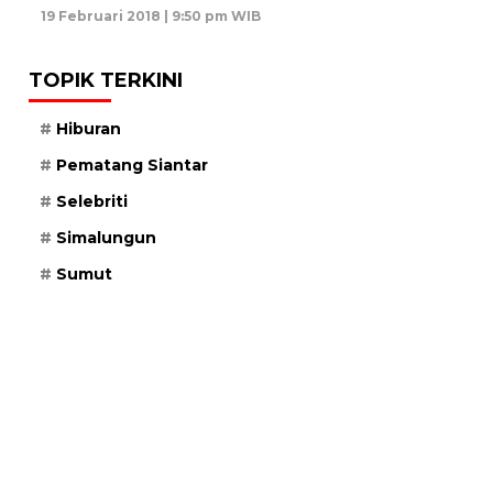
19 Februari 2018 | 9:50 pm WIB
TOPIK TERKINI
Hiburan
Pematang Siantar
Selebriti
Simalungun
Sumut