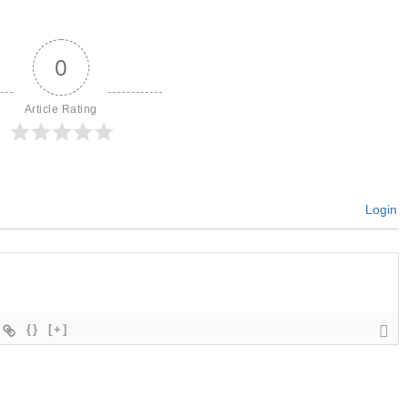
0
Article Rating
Login
{}
[+]