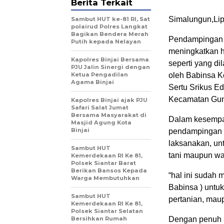
Berita Terkait
Simalungun,Li
Sambut HUT ke-81 RI, Sat
polairud Polres Langkat
Bagikan Bendera Merah
Pendampingan t
Putih kepada Nelayan
meningkatkan h
Kapolres Binjai Bersama
seperti yang di
PJU Jalin Sinergi dengan
Ketua Pengadilan
oleh Babinsa 
Agama Binjai
Sertu Srikus E
Kecamatan Gun
Kapolres Binjai ajak PJU
Safari Salat Jumat
Bersama Masyarakat di
Dalam kesempat
Masjid Agung Kota
Binjai
pendampingan k
laksanakan, u
Sambut HUT
tani maupun wa
Kemerdekaan RI Ke 81,
Polsek Siantar Barat
Berikan Bansos Kepada
“hal ini sudah 
Warga Membutuhkan
Babinsa ) untu
Sambut HUT
pertanian, maup
Kemerdekaan RI Ke 81,
Polsek Siantar Selatan
Bersihkan Rumah
Dengan penuh 