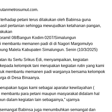
putanmetrosumut.com.
erhadap petani terus dilakukan oleh Babinsa guna
asil pertanian sehingga mewujudkan ketahanan pangan,
lakukan
Koramil 08/Bangun Kodim 0207/Simalungun
di membantu memanen padi di di Nagori Margomulyo
ung Malela Kabupaten Simalungun. Senin (10/3/2025)
an itu Sertu Srikus Edi, menyampaikan, kegiatan
epada kelompok tani merupakan kegiatan rutin yang kami
ntuk membantu memanen padi warganya bersama kelompok
rga di Desa Binaanya.
merupakan tugas kami sebagai aparatur kewilayahan (
k membantu para petani maupun masyarakat didalam hal
un dalam kegiatan lain sebagainya,” ujarnya
semangat Babinsa juga menumbuhkan semangat dan