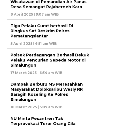
Wisatawan di Pemandian Air Panas
Desa Semangat Rajaberneh Karo
8 April 2025 | 9:07 am WIB
Tiga Pelaku Curat berhasil Di
Ringkus Sat Reskrim Polres
Pematangsiantar
5 April 2025 | 6:51 am WIB
Polsek Perdagangan Berhasil Bekuk
Pelaku Pencurian Sepeda Motor di
Simalungun
17 Maret 2025 | 6:34 am WIB
Dampak Berburu MS Meresahkan
Masyarakat Doloksaribu Wesly RR
Saragih Koseling Ke Polres
Simalungun
10 Maret 2025 | 5:07 am WIB
NU Minta Pesantren Tak
Terprovokasi Teror Orang Gila