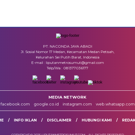
PT. NACONDA JAYA ABADI
Jl. Sosial Nomor 17 Medan, Kecamatan Medan Petisah,
Kelurahan Sei Putih Barat, Indonesia
E-mail : liputanmetrosumut@gmail.com
Telp/Wa : 081377036177
MEDIA NETWORK
facebook.com
google.co.id
instagram.com
web.whatsapp.com
ME
INFO IKLAN
DISCLAIMER
HUBUNGI KAMI
REDAK
COPYRIGHT © 2025 LIPUTANMETROSUMUT.COM - ALL RIGHTS RESERVED