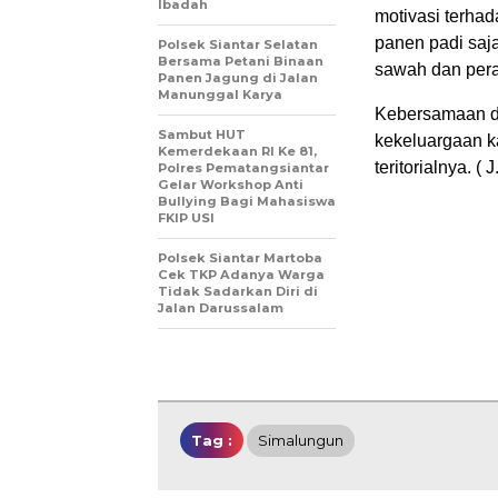
Ibadah
motivasi terha
panen padi saja
Polsek Siantar Selatan
Bersama Petani Binaan
sawah dan per
Panen Jagung di Jalan
Manunggal Karya
Kebersamaan di
Sambut HUT
kekeluargaan k
Kemerdekaan RI Ke 81,
teritorialnya. ( 
Polres Pematangsiantar
Gelar Workshop Anti
Bullying Bagi Mahasiswa
FKIP USI
Polsek Siantar Martoba
Cek TKP Adanya Warga
Tidak Sadarkan Diri di
Jalan Darussalam
Tag :
Simalungun