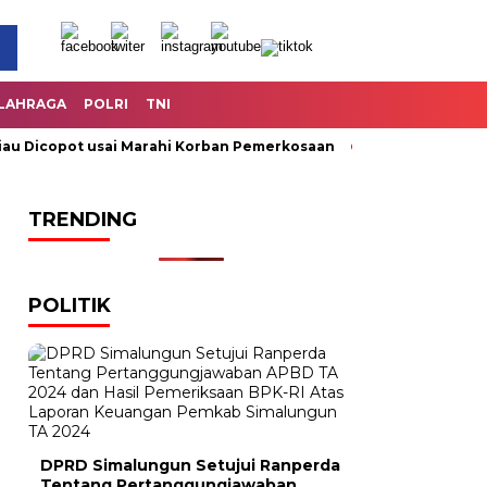
LAHRAGA
POLRI
TNI
Dicopot usai Marahi Korban Pemerkosaan
Kemendag Cabut La
TRENDING
POLITIK
DPRD Simalungun Setujui Ranperda
Tentang Pertanggungjawaban