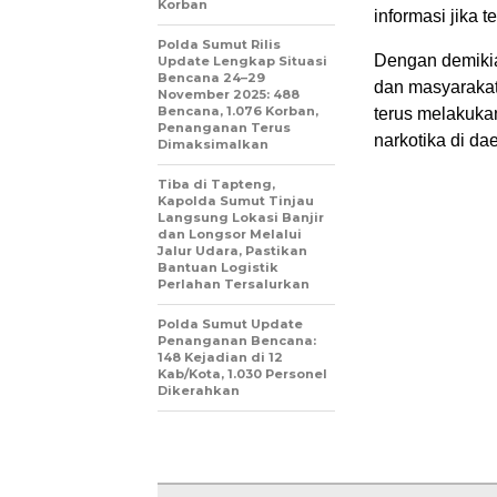
Korban
informasi jika 
Polda Sumut Rilis
Dengan demikian
Update Lengkap Situasi
Bencana 24–29
dan masyarakat
November 2025: 488
Bencana, 1.076 Korban,
terus melakuka
Penanganan Terus
narkotika di da
Dimaksimalkan
Tiba di Tapteng,
Kapolda Sumut Tinjau
Langsung Lokasi Banjir
dan Longsor Melalui
Jalur Udara, Pastikan
Bantuan Logistik
Perlahan Tersalurkan
Polda Sumut Update
Penanganan Bencana:
148 Kejadian di 12
Kab/Kota, 1.030 Personel
Dikerahkan