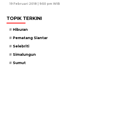
19 Februari 2018 | 9:50 pm WIB
TOPIK TERKINI
Hiburan
Pematang Siantar
Selebriti
Simalungun
Sumut