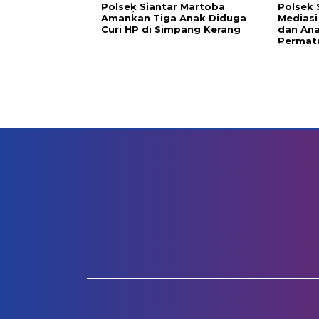
Polseķ Siantar Martoba
Polsek 
Amankan Tiga Anak Diduga
Mediasi
Curi HP di Simpang Kerang
dan Ana
Permat