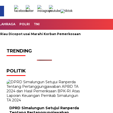
LAHRAGA
POLRI
TNI
u Dicopot usai Marahi Korban Pemerkosaan
Kemendag Cabut L
TRENDING
POLITIK
DPRD Simalungun Setujui Ranperda
Tentang Pertanggungjawaban