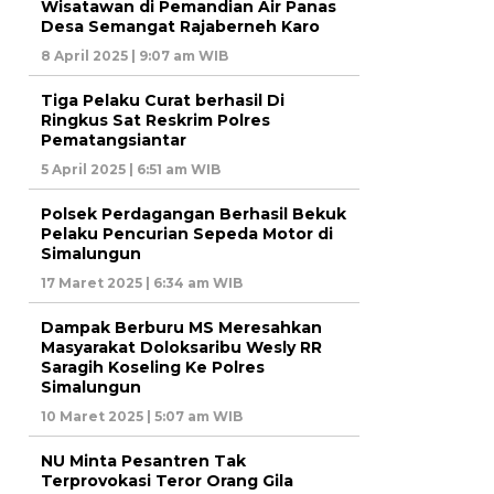
Wisatawan di Pemandian Air Panas
Desa Semangat Rajaberneh Karo
8 April 2025 | 9:07 am WIB
Tiga Pelaku Curat berhasil Di
Ringkus Sat Reskrim Polres
Pematangsiantar
5 April 2025 | 6:51 am WIB
Polsek Perdagangan Berhasil Bekuk
Pelaku Pencurian Sepeda Motor di
Simalungun
17 Maret 2025 | 6:34 am WIB
Dampak Berburu MS Meresahkan
Masyarakat Doloksaribu Wesly RR
Saragih Koseling Ke Polres
Simalungun
10 Maret 2025 | 5:07 am WIB
NU Minta Pesantren Tak
Terprovokasi Teror Orang Gila