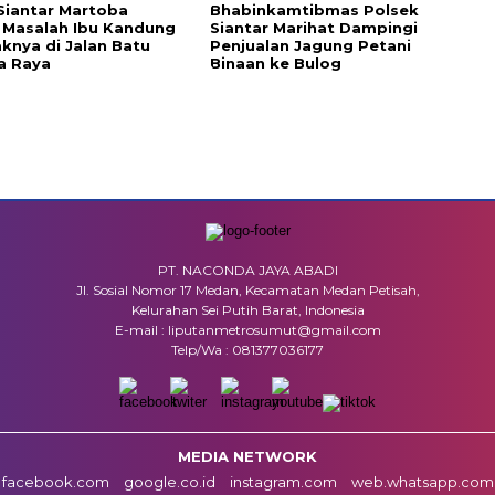
Siantar Martoba
Bhabinkamtibmas Polsek
 Masalah Ibu Kandung
Siantar Marihat Dampingi
knya di Jalan Batu
Penjualan Jagung Petani
a Raya
Binaan ke Bulog
PT. NACONDA JAYA ABADI
Jl. Sosial Nomor 17 Medan, Kecamatan Medan Petisah,
Kelurahan Sei Putih Barat, Indonesia
E-mail : liputanmetrosumut@gmail.com
Telp/Wa : 081377036177
MEDIA NETWORK
facebook.com
google.co.id
instagram.com
web.whatsapp.com