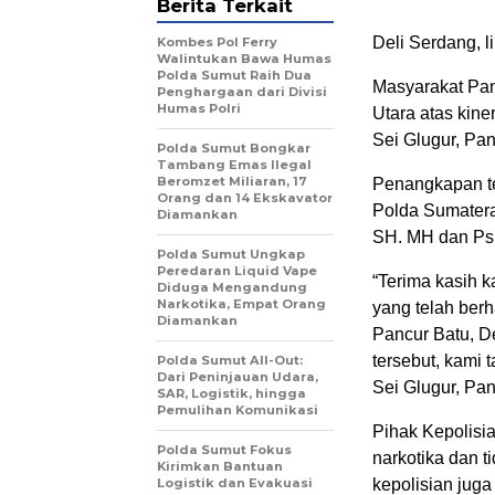
Berita Terkait
Deli Serdang, 
Kombes Pol Ferry
Walintukan Bawa Humas
Polda Sumut Raih Dua
Masyarakat Pan
Penghargaan dari Divisi
Humas Polri
Utara atas kine
Sei Glugur, Pan
Polda Sumut Bongkar
Tambang Emas Ilegal
Beromzet Miliaran, 17
Penangkapan ter
Orang dan 14 Ekskavator
Polda Sumatera
Diamankan
SH. MH dan Ps. 
Polda Sumut Ungkap
Peredaran Liquid Vape
“Terima kasih 
Diduga Mengandung
Narkotika, Empat Orang
yang telah ber
Diamankan
Pancur Batu, D
tersebut, kami 
Polda Sumut All-Out:
Dari Peninjauan Udara,
Sei Glugur, Pan
SAR, Logistik, hingga
Pemulihan Komunikasi
Pihak Kepolisi
Polda Sumut Fokus
narkotika dan t
Kirimkan Bantuan
Logistik dan Evakuasi
kepolisian jug