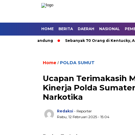
HOME
BERITA
DAERAH
NASIONAL
PEM
utan Umum di Bandung
Sebanyak 70 Orang di Kentucky, AS Tew
Home
POLDA SUMUT
/
Ucapan Terimakasih M
Kinerja Polda Sumater
Narkotika
Redaksi
- Reporter
Rabu, 12 Februari 2025 - 15:04