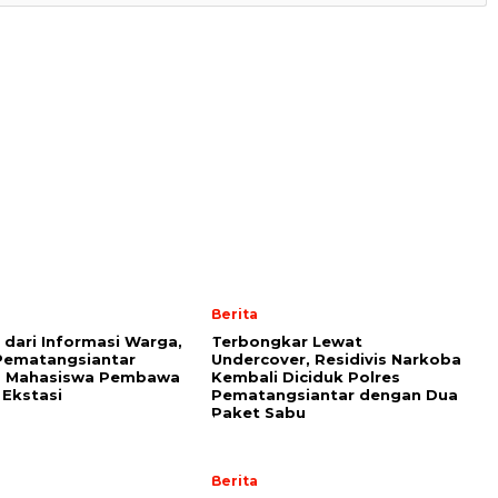
Berita
 dari Informasi Warga,
Terbongkar Lewat
Pematangsiantar
Undercover, Residivis Narkoba
s Mahasiswa Pembawa
Kembali Diciduk Polres
 Ekstasi
Pematangsiantar dengan Dua
Paket Sabu
Berita