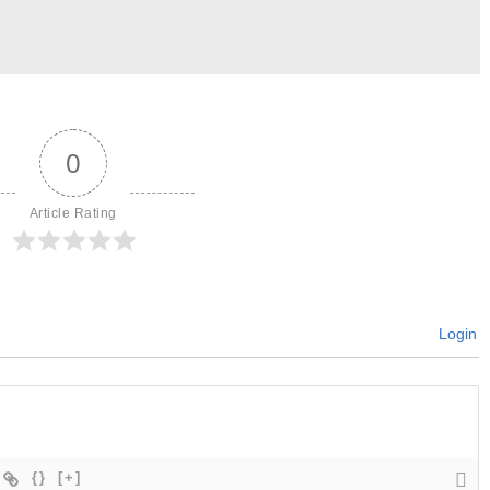
0
Article Rating
Login
{}
[+]