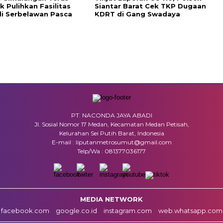
k Pulihkan Fasilitas
Siantar Barat Cek TKP Dugaan
i Serbelawan Pasca
KDRT di Gang Swadaya
PT. NACONDA JAYA ABADI
Jl. Sosial Nomor 17 Medan, Kecamatan Medan Petisah,
Kelurahan Sei Putih Barat, Indonesia
E-mail : liputanmetrosumut@gmail.com
Telp/Wa : 081377036177
MEDIA NETWORK
facebook.com
google.co.id
instagram.com
web.whatsapp.com