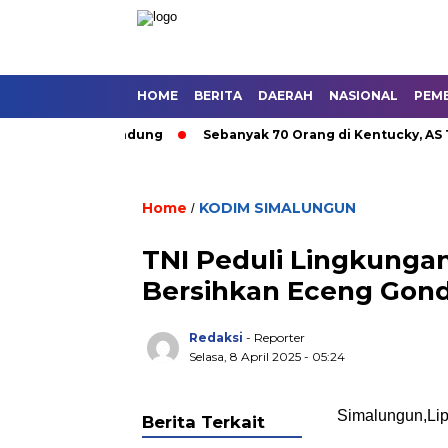
HOME
BERITA
DAERAH
NASIONAL
PEM
an Umum di Bandung
Sebanyak 70 Orang di Kentucky, AS Tewas
Home
KODIM SIMALUNGUN
/
TNI Peduli Lingkunga
Bersihkan Eceng Gon
Redaksi
- Reporter
Selasa, 8 April 2025 - 05:24
Simalungun,Lip
Berita Terkait