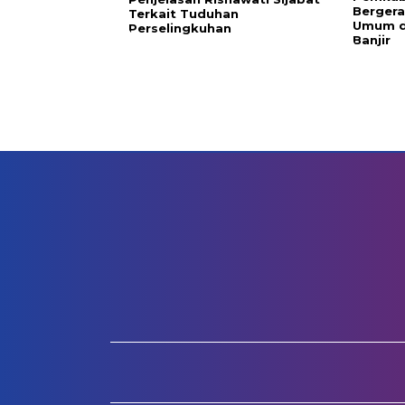
Bergera
Terkait Tuduhan
Umum d
Perselingkuhan
Banjir