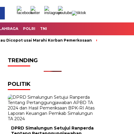
LAHRAGA
POLRI
TNI
Dicopot usai Marahi Korban Pemerkosaan
Kemendag Cabut La
TRENDING
POLITIK
DPRD Simalungun Setujui Ranperda
Tentang Pertanggungjawaban