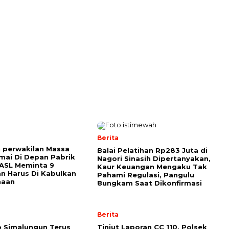
Berita
 perwakilan Massa
Balai Pelatihan Rp283 Juta di
mai Di Depan Pabrik
Nagori Sinasih Dipertanyakan,
ASL Meminta 9
Kaur Keuangan Mengaku Tak
n Harus Di Kabulkan
Pahami Regulasi, Pangulu
haan
Bungkam Saat Dikonfirmasi
Berita
 Simalungun Terus
Tinjut Laporan CC 110, Polsek