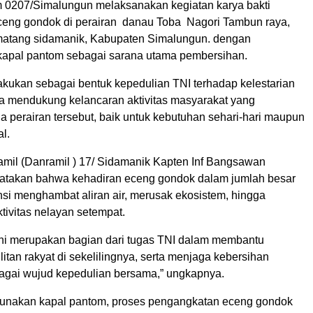
 0207/Simalungun melaksanakan kegiatan karya bakti
eng gondok di perairan danau Toba Nagori Tambun raya,
atang sidamanik, Kabupaten Simalungun. dengan
apal pantom sebagai sarana utama pembersihan.
lakukan sebagai bentuk kepedulian TNI terhadap kelestarian
ta mendukung kelancaran aktivitas masyarakat yang
 perairan tersebut, baik untuk kebutuhan sehari-hari maupun
al.
il (Danramil ) 17/ Sidamanik Kapten Inf Bangsawan
atakan bahwa kehadiran eceng gondok dalam jumlah besar
nsi menghambat aliran air, merusak ekosistem, hingga
ivitas nelayan setempat.
ni merupakan bagian dari tugas TNI dalam membantu
itan rakyat di sekelilingnya, serta menjaga kebersihan
agai wujud kepedulian bersama,” ungkapnya.
nakan kapal pantom, proses pengangkatan eceng gondok