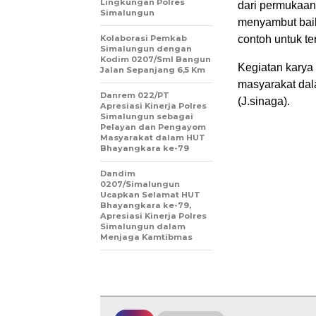
Lingkungan Polres
dari permukaan a
Simalungun
menyambut baik 
Kolaborasi Pemkab
contoh untuk t
Simalungun dengan
Kodim 0207/Sml Bangun
Kegiatan karya 
Jalan Sepanjang 6,5 Km
masyarakat dal
Danrem 022/PT
(J.sinaga).
Apresiasi Kinerja Polres
Simalungun sebagai
Pelayan dan Pengayom
Masyarakat dalam HUT
Bhayangkara ke-79
Dandim
0207/Simalungun
Ucapkan Selamat HUT
Bhayangkara ke-79,
Apresiasi Kinerja Polres
Simalungun dalam
Menjaga Kamtibmas