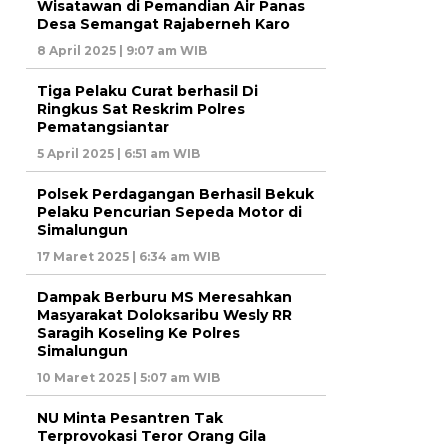
Wisatawan di Pemandian Air Panas
Desa Semangat Rajaberneh Karo
8 April 2025 | 9:07 am WIB
Tiga Pelaku Curat berhasil Di
Ringkus Sat Reskrim Polres
Pematangsiantar
5 April 2025 | 6:51 am WIB
Polsek Perdagangan Berhasil Bekuk
Pelaku Pencurian Sepeda Motor di
Simalungun
17 Maret 2025 | 6:34 am WIB
Dampak Berburu MS Meresahkan
Masyarakat Doloksaribu Wesly RR
Saragih Koseling Ke Polres
Simalungun
10 Maret 2025 | 5:07 am WIB
NU Minta Pesantren Tak
Terprovokasi Teror Orang Gila