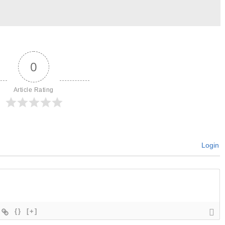
0
Article Rating
Login
{}
[+]