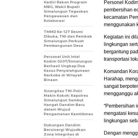
Personel Kodim
Hadiri Rakon Program
MBG, Wakil Bupati
pembersihan ec
Simalungun Tegaskan
Pengawasan dan
kecamatan Pem
Kolaborasi
menggunakan k
TMMD Ke-127 Resmi
Dibuka, TNI dan Pemkab
Kegiatan ini di
Simalungun Perkuat
lingkungan ser
Pembangunan Desa
bergantung pada
Personel Unit Intel
transportasi lok
Kodim 0207/Simalungun
Berhasil Ungkap Dua
Kasus Penyalahgunaan
Komandan Koram
Narkoba di Wilayah
Harahap, meng
Binaan
sangat berpote
Sinergitas TNI-Polri
mengganggu akt
Makin Kokoh: Kapolres
Simalungun Sambut
Hangat Dandim Baru
“Pembersihan i
dalam Wujud
mengatasi kesul
Pengamanan Kamtibmas
lingkungan seb
Dukungan Dandim
Bersinergi Wujudkan
Dengan menggu
Zona Integritas di