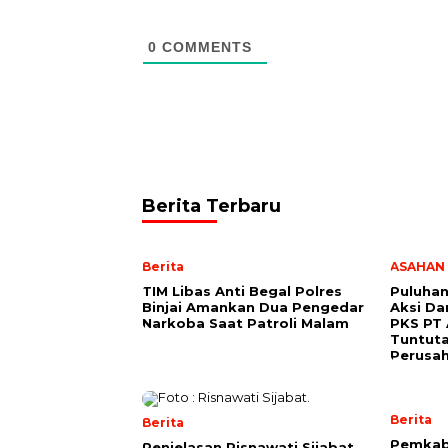
0
COMMENTS
Berita Terbaru
Berita
ASAHAN
TIM Libas Anti Begal Polres
Puluhan
Binjai Amankan Dua Pengedar
Aksi Da
Narkoba Saat Patroli Malam
PKS PT 
Tuntuta
Perusa
Berita
Berita
Pemkab
Penjelasan Risnawati Sijabat