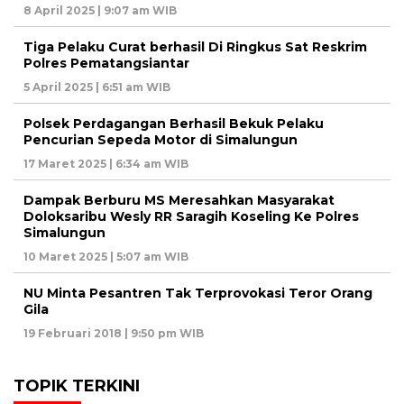
8 April 2025 | 9:07 am WIB
Tiga Pelaku Curat berhasil Di Ringkus Sat Reskrim
Polres Pematangsiantar
5 April 2025 | 6:51 am WIB
Polsek Perdagangan Berhasil Bekuk Pelaku
Pencurian Sepeda Motor di Simalungun
17 Maret 2025 | 6:34 am WIB
Dampak Berburu MS Meresahkan Masyarakat
Doloksaribu Wesly RR Saragih Koseling Ke Polres
Simalungun
10 Maret 2025 | 5:07 am WIB
NU Minta Pesantren Tak Terprovokasi Teror Orang
Gila
19 Februari 2018 | 9:50 pm WIB
TOPIK TERKINI