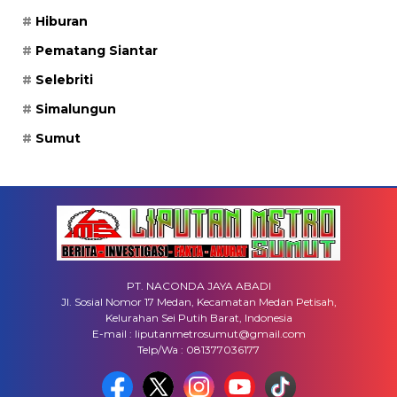
Hiburan
Pematang Siantar
Selebriti
Simalungun
Sumut
PT. NACONDA JAYA ABADI
Jl. Sosial Nomor 17 Medan, Kecamatan Medan Petisah,
Kelurahan Sei Putih Barat, Indonesia
E-mail : liputanmetrosumut@gmail.com
Telp/Wa : 081377036177