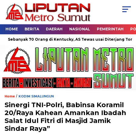
HOME
BERITA
DAERAH
NASIONAL
PEMERINTAH
PO
ebanyak 70 Orang di Kentucky, AS Tewas usai Diterjang Tornado D
/
Home
KODIM SIMALUNGUN
Sinergi TNI-Polri, Babinsa Koramil
20/Raya Kahean Amankan Ibadah
Salat Idul Fitri di Masjid Jamik
Sindar Raya”