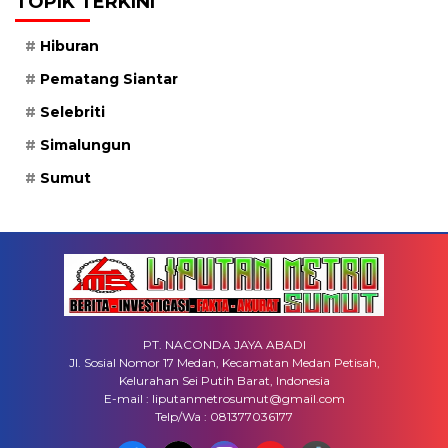
TOPIK TERKINI
Hiburan
Pematang Siantar
Selebriti
Simalungun
Sumut
PT. NACONDA JAYA ABADI
Jl. Sosial Nomor 17 Medan, Kecamatan Medan Petisah,
Kelurahan Sei Putih Barat, Indonesia
E-mail : liputanmetrosumut@gmail.com
Telp/Wa : 081377036177