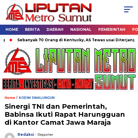
HOME
BERITA
DAERAH
NASIONAL
PEMERINTAH
PO
Sebanyak 70 Orang di Kentucky, AS Tewas usai Diterjang Torna
/
Home
KODIM SIMALUNGUN
Sinergi TNI dan Pemerintah,
Babinsa Ikuti Rapat Harungguan
di Kantor Camat Jawa Maraja
Redaksi
- Reporter