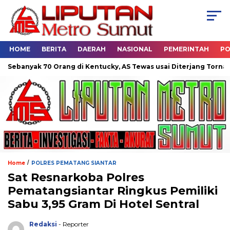
HOME
BERITA
DAERAH
NASIONAL
PEMERINTAH
PO
 70 Orang di Kentucky, AS Tewas usai Diterjang Tornado Dahsyat
/
Home
POLRES PEMATANG SIANTAR
Sat Resnarkoba Polres
Pematangsiantar Ringkus Pemiliki
Sabu 3,95 Gram Di Hotel Sentral
Redaksi
- Reporter