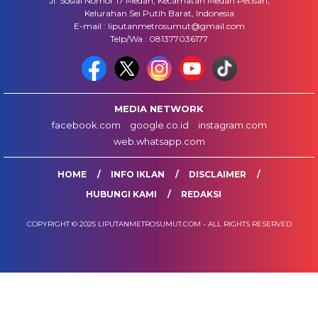
Jl. Sosial Nomor 17 Medan, Kecamatan Medan Petisah,
Kelurahan Sei Putih Barat, Indonesia
E-mail : liputanmetrosumut@gmail.com
Telp/Wa : 081377036177
MEDIA NETWORK
facebook.com
google.co.id
instagram.com
web.whatsapp.com
HOME
INFO IKLAN
DISCLAIMER
HUBUNGI KAMI
REDAKSI
COPYRIGHT © 2025 LIPUTANMETROSUMUT.COM - ALL RIGHTS RESERVED