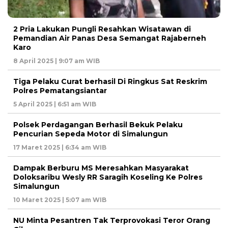
2 Pria Lakukan Pungli Resahkan Wisatawan di
Pemandian Air Panas Desa Semangat Rajaberneh
Karo
8 April 2025 | 9:07 am WIB
Tiga Pelaku Curat berhasil Di Ringkus Sat Reskrim
Polres Pematangsiantar
5 April 2025 | 6:51 am WIB
Polsek Perdagangan Berhasil Bekuk Pelaku
Pencurian Sepeda Motor di Simalungun
17 Maret 2025 | 6:34 am WIB
Dampak Berburu MS Meresahkan Masyarakat
Doloksaribu Wesly RR Saragih Koseling Ke Polres
Simalungun
10 Maret 2025 | 5:07 am WIB
NU Minta Pesantren Tak Terprovokasi Teror Orang