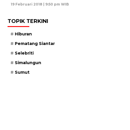
19 Februari 2018 | 9:50 pm WIB
TOPIK TERKINI
Hiburan
Pematang Siantar
Selebriti
Simalungun
Sumut