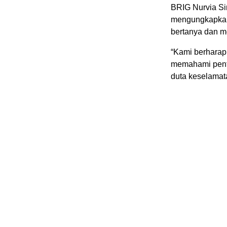
BRIG Nurvia Sin
mengungkapkan b
bertanya dan m
“Kami berharap 
memahami pentin
duta keselamata