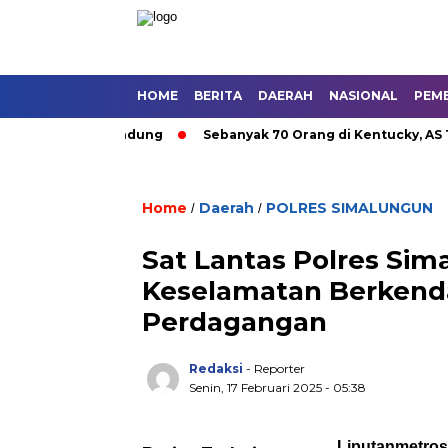
HOME
BERITA
DAERAH
NASIONAL
PEM
 Umum di Bandung
Sebanyak 70 Orang di Kentucky, AS Tewas 
Home
Daerah
POLRES SIMALUNGUN
/
/
Sat Lantas Polres Sima
Keselamatan Berkenda
Perdagangan
Redaksi
- Reporter
Senin, 17 Februari 2025 - 05:38
Liputanmetro