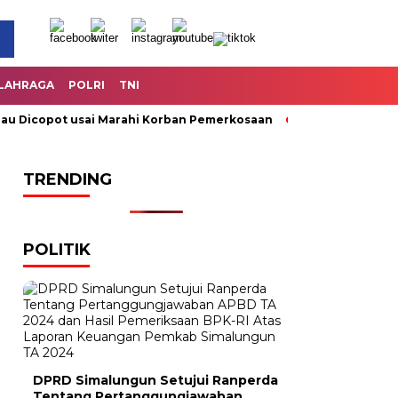
LAHRAGA
POLRI
TNI
copot usai Marahi Korban Pemerkosaan
Kemendag Cabut Lara
TRENDING
POLITIK
DPRD Simalungun Setujui Ranperda
Tentang Pertanggungjawaban