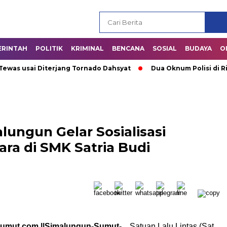
ERINTAH
POLITIK
KRIMINAL
BENCANA
SOSIAL
BUDAYA
O
usai Diterjang Tornado Dahsyat
Dua Oknum Polisi di Riau Di
lungun Gelar Sosialisasi
ra di SMK Satria Budi
sumut.com ||Simalungun-Sumut-
Satuan Lalu Lintas (Sat