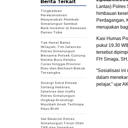
Berita Terkait
Lantas) Polres
Tingkatkan
himbauan kesel
Perekonomian
Masyarakat: Pemkab
Perdagangan, K
Simalungun Sambut
merupakan bagi
Baik Investor di Kawasan
Danau Toba
Kasi Humas Pol
Tak Kenal Batas
pukul 19.30 WI
Wilayah, Tim Jatanras
Polres Simalungun
tersebut dipim
Bersama Polsek Gunung
FH Sinaga, SH
Malela Buru Pelaku
Curas hingga Provinsi
Riau dan Berhasil Bekuk
“Sosialisasi in
Tersangka
dalam menekan 
Sinergi Solid Polsek
pelajar,” ujar 
Jorlang Hataran,
Jatanras dan Inafis
Polres Simalungun
Ungkap Kronologi
Musibah Anak Tertimpa
Kayu Broti
Sat Reskrim Polres
Simalungun Turun Olah
TKP dan Sapaikan