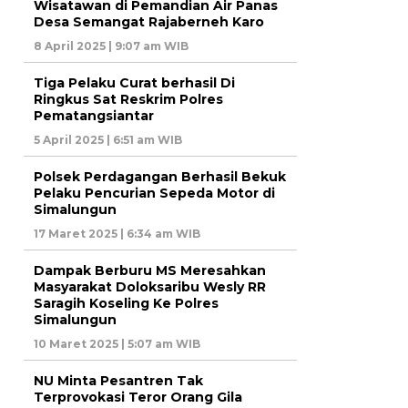
Wisatawan di Pemandian Air Panas
Desa Semangat Rajaberneh Karo
8 April 2025 | 9:07 am WIB
Tiga Pelaku Curat berhasil Di
Ringkus Sat Reskrim Polres
Pematangsiantar
5 April 2025 | 6:51 am WIB
Polsek Perdagangan Berhasil Bekuk
Pelaku Pencurian Sepeda Motor di
Simalungun
17 Maret 2025 | 6:34 am WIB
Dampak Berburu MS Meresahkan
Masyarakat Doloksaribu Wesly RR
Saragih Koseling Ke Polres
Simalungun
10 Maret 2025 | 5:07 am WIB
NU Minta Pesantren Tak
Terprovokasi Teror Orang Gila