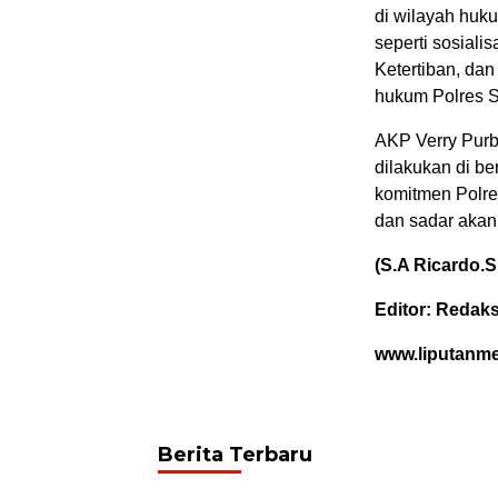
di wilayah huku
seperti sosiali
Ketertiban, dan
hukum Polres 
AKP Verry Pur
dilakukan di b
komitmen Polre
dan sadar akan 
(S.A Ricardo.S
Editor: Redaks
www.liputanm
Berita Terbaru