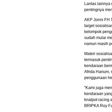
Lantas lainny
pentingnya mema
AKP Jonni FH 
target sosialis
kelompok pengg
sudah mulai me
namun masih pe
Materi sosialis
termasuk penti
kendaraan berm
Afrida Hanum, 
penggunaan hel
“Kami juga men
kendaraan yan
knalpot racing
BRIPKA Roy Fa