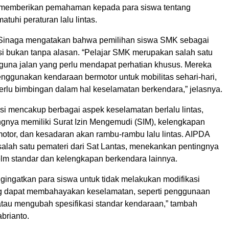
a memberikan pemahaman kepada para siswa tentang
tuhi peraturan lalu lintas.
Sinaga mengatakan bahwa pemilihan siswa SMK sebagai
asi bukan tanpa alasan. “Pelajar SMK merupakan salah satu
una jalan yang perlu mendapat perhatian khusus. Mereka
nggunakan kendaraan bermotor untuk mobilitas sehari-hari,
rlu bimbingan dalam hal keselamatan berkendara,” jelasnya.
asi mencakup berbagai aspek keselamatan berlalu lintas,
ngnya memiliki Surat Izin Mengemudi (SIM), kelengkapan
otor, dan kesadaran akan rambu-rambu lalu lintas. AIPDA
salah satu pemateri dari Sat Lantas, menekankan pentingnya
m standar dan kelengkapan berkendara lainnya.
gingatkan para siswa untuk tidak melakukan modifikasi
g dapat membahayakan keselamatan, seperti penggunaan
 atau mengubah spesifikasi standar kendaraan,” tambah
brianto.