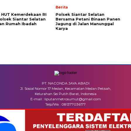
Berita
 HUT Kemerdekaan RI
Polsek Siantar Selatan
Polsek Siantar Selatan
Bersama Petani Binaan Panen
kan Rumah Ibadah
Jagung di Jalan Manunggal
Karya
PT. NACONDA JAYA ABADI
Jl. Sosial Nomor 17 Medan, Kecamatan Medan Petisah,
Kelurahan Sei Putih Barat, Indonesia
E-mail : liputanmetrosumut@gmail.com
Telp/Wa : 081377036177