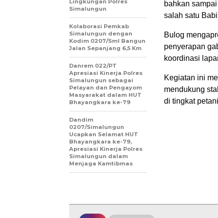
Lingkungan Polres
bahkan sampai 
Simalungun
salah satu Babi
Kolaborasi Pemkab
Simalungun dengan
Bulog mengapre
Kodim 0207/Sml Bangun
penyerapan gab
Jalan Sepanjang 6,5 Km
koordinasi lap
Danrem 022/PT
Apresiasi Kinerja Polres
Kegiatan ini m
Simalungun sebagai
Pelayan dan Pengayom
mendukung stab
Masyarakat dalam HUT
di tingkat petani
Bhayangkara ke-79
Dandim
0207/Simalungun
Ucapkan Selamat HUT
Bhayangkara ke-79,
Apresiasi Kinerja Polres
Simalungun dalam
Menjaga Kamtibmas