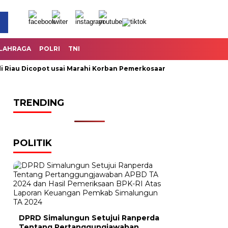
LAHRAGA
POLRI
TNI
au Dicopot usai Marahi Korban Pemerkosaan
Kemendag Cabut
TRENDING
POLITIK
DPRD Simalungun Setujui Ranperda
Tentang Pertanggungjawaban