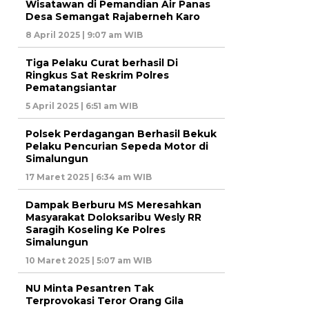
Wisatawan di Pemandian Air Panas
Desa Semangat Rajaberneh Karo
8 April 2025 | 9:07 am WIB
Tiga Pelaku Curat berhasil Di
Ringkus Sat Reskrim Polres
Pematangsiantar
5 April 2025 | 6:51 am WIB
Polsek Perdagangan Berhasil Bekuk
Pelaku Pencurian Sepeda Motor di
Simalungun
17 Maret 2025 | 6:34 am WIB
Dampak Berburu MS Meresahkan
Masyarakat Doloksaribu Wesly RR
Saragih Koseling Ke Polres
Simalungun
10 Maret 2025 | 5:07 am WIB
NU Minta Pesantren Tak
Terprovokasi Teror Orang Gila