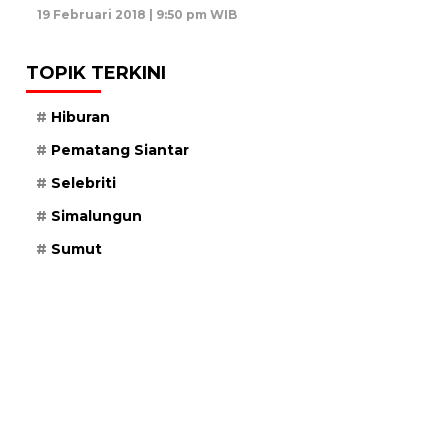
19 Februari 2018 | 9:50 pm WIB
TOPIK TERKINI
Hiburan
Pematang Siantar
Selebriti
Simalungun
Sumut