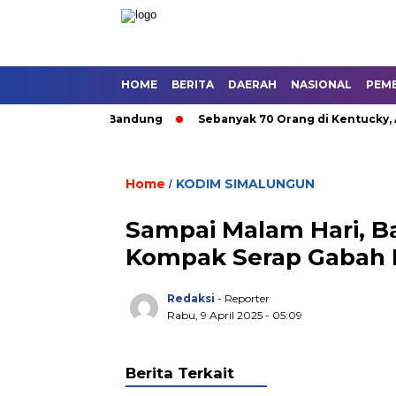
HOME
BERITA
DAERAH
NASIONAL
PEM
gkutan Umum di Bandung
Sebanyak 70 Orang di Kentucky, AS T
Home
KODIM SIMALUNGUN
/
Sampai Malam Hari, Ba
Kompak Serap Gabah 
Redaksi
- Reporter
Rabu, 9 April 2025 - 05:09
Berita Terkait