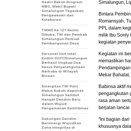
Simalungun, Li
Hadiri Rakon Program
MBG, Wakil Bupati
Simalungun Tegaskan
Bintara Pembin
Pengawasan dan
Kolaborasi
Romansyah, Tu
PPL dalam kegi
TMMD Ke-127 Resmi
Dibuka, TNI dan Pemkab
milik Ibu Sonl
Simalungun Perkuat
kegiatan penye
Pembangunan Desa
Kegiatan ini b
Personel Unit Intel
Kodim 0207/Simalungun
memastikan has
Berhasil Ungkap Dua
Kasus Penyalahgunaan
Pendampingan d
Narkoba di Wilayah
Mekar Bahalat,
Binaan
Babinsa aktif 
Sinergitas TNI-Polri
Makin Kokoh: Kapolres
pengangkutan 
Simalungun Sambut
Hangat Dandim Baru
rasa aman sert
dalam Wujud
berjalan lancar.
Pengamanan Kamtibmas
Dukungan Dandim
“Ini bagian da
Bersinergi Wujudkan
khususnya dala
Zona Integritas di