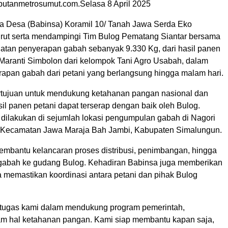
putanmetrosumut.com.Selasa 8 April 2025
a Desa (Babinsa) Koramil 10/ Tanah Jawa Serda Eko
rut serta mendampingi Tim Bulog Pematang Siantar bersama
atan penyerapan gabah sebanyak 9.330 Kg, dari hasil panen
y Maranti Simbolon dari kelompok Tani Agro Usabah, dalam
rapan gabah dari petani yang berlangsung hingga malam hari.
ertujuan untuk mendukung ketahanan pangan nasional dan
il panen petani dapat terserap dengan baik oleh Bulog.
ilakukan di sejumlah lokasi pengumpulan gabah di Nagori
 Kecamatan Jawa Maraja Bah Jambi, Kabupaten Simalungun.
membantu kelancaran proses distribusi, penimbangan, hingga
gabah ke gudang Bulog. Kehadiran Babinsa juga memberikan
a memastikan koordinasi antara petani dan pihak Bulog
ri tugas kami dalam mendukung program pemerintah,
m hal ketahanan pangan. Kami siap membantu kapan saja,