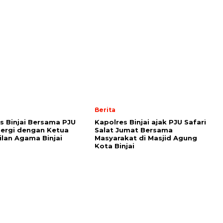
Berita
s Binjai Bersama PJU
Kapolres Binjai ajak PJU Safari
inergi dengan Ketua
Salat Jumat Bersama
lan Agama Binjai
Masyarakat di Masjid Agung
Kota Binjai