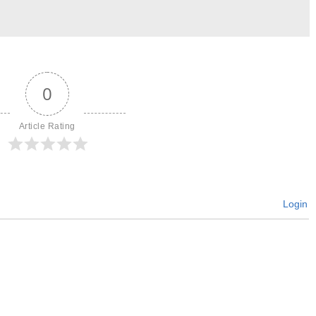
0
Article Rating
Login