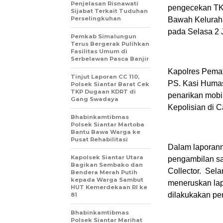
Penjelasan Risnawati
pengecekan TKP
Sijabat Terkait Tuduhan
Perselingkuhan
Bawah Keluraha
pada Selasa 2 J
Pemkab Simalungun
Terus Bergerak Pulihkan
Fasilitas Umum di
Serbelawan Pasca Banjir
Kapolres Pemat
Tinjut Laporan CC 110,
PS. Kasi Huma
Polsek Siantar Barat Cek
TKP Dugaan KDRT di
penarikan mobil
Gang Swadaya
Kepolisian di C
Bhabinkamtibmas
Polsek Siantar Martoba
Bantu Bawa Warga ke
Pusat Rehabilitasi
Dalam laporann
Kapolsek Siantar Utara
pengambilan sa
Bagikan Sembako dan
Collector. Sel
Bendera Merah Putih
kepada Warga Sambut
meneruskan lapo
HUT Kemerdekaan RI ke
dilakukakan pe
81
Bhabinkamtibmas
Polsek Siantar Marihat