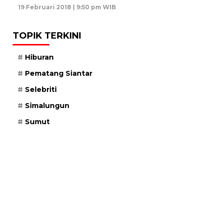
19 Februari 2018 | 9:50 pm WIB
TOPIK TERKINI
Hiburan
Pematang Siantar
Selebriti
Simalungun
Sumut