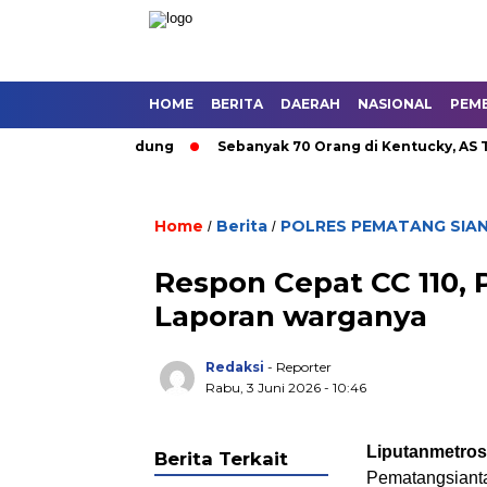
HOME
BERITA
DAERAH
NASIONAL
PEM
an Umum di Bandung
Sebanyak 70 Orang di Kentucky, AS Tewa
Home
Berita
POLRES PEMATANG SIA
/
/
Respon Cepat CC 110, 
Laporan warganya
Redaksi
- Reporter
Rabu, 3 Juni 2026 - 10:46
Liputanmetro
Berita Terkait
Pematangsiantar