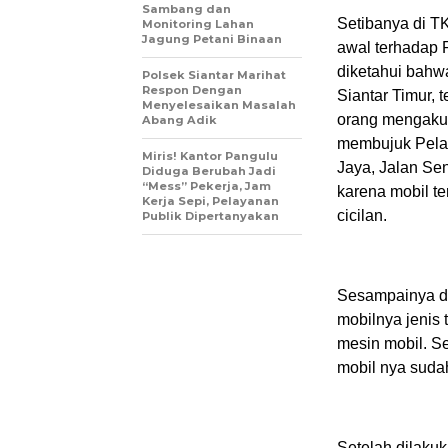
Sambang dan
Setibanya di TK
Monitoring Lahan
Jagung Petani Binaan
awal terhadap 
diketahui bahw
Polsek Siantar Marihat
Respon Dengan
Siantar Timur, 
Menyelesaikan Masalah
orang mengaku 
Abang Adik
membujuk Pelap
Miris! Kantor Pangulu
Jaya, Jalan Se
Diduga Berubah Jadi
“Mess” Pekerja, Jam
karena mobil t
Kerja Sepi, Pelayanan
cicilan.
Publik Dipertanyakan
Sesampainya di
mobilnya jenis
mesin mobil. S
mobil nya sudah
Setelah dilaku