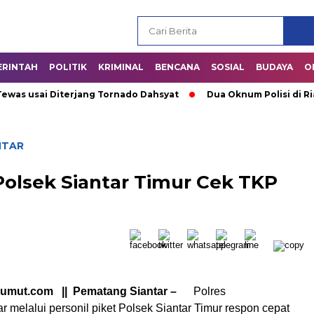
ERINTAH
POLITIK
KRIMINAL
BENCANA
SOSIAL
BUDAYA
O
s usai Diterjang Tornado Dahsyat
Dua Oknum Polisi di Riau 
NTAR
Polsek Siantar Timur Cek TKP
sumut.com || Pematang Siantar –
Polres
 melalui personil piket Polsek Siantar Timur respon cepat