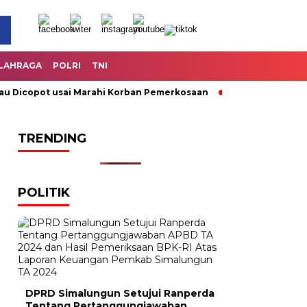
LAHRAGA
POLRI
TNI
Dicopot usai Marahi Korban Pemerkosaan
Kemendag Cabut La
TRENDING
POLITIK
DPRD Simalungun Setujui Ranperda
Tentang Pertanggungjawaban