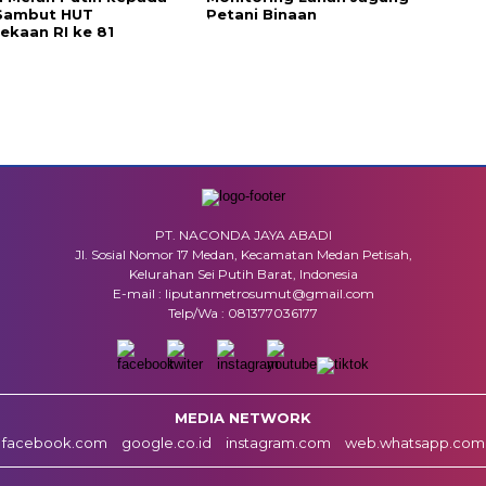
Sambut HUT
Petani Binaan
kaan RI ke 81
PT. NACONDA JAYA ABADI
Jl. Sosial Nomor 17 Medan, Kecamatan Medan Petisah,
Kelurahan Sei Putih Barat, Indonesia
E-mail : liputanmetrosumut@gmail.com
Telp/Wa : 081377036177
MEDIA NETWORK
facebook.com
google.co.id
instagram.com
web.whatsapp.com