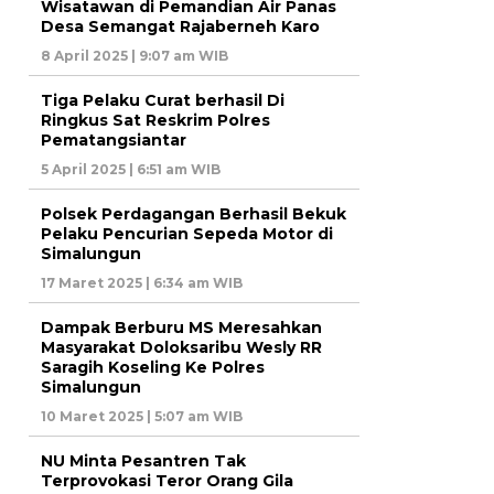
Wisatawan di Pemandian Air Panas
Desa Semangat Rajaberneh Karo
8 April 2025 | 9:07 am WIB
Tiga Pelaku Curat berhasil Di
Ringkus Sat Reskrim Polres
Pematangsiantar
5 April 2025 | 6:51 am WIB
Polsek Perdagangan Berhasil Bekuk
Pelaku Pencurian Sepeda Motor di
Simalungun
17 Maret 2025 | 6:34 am WIB
Dampak Berburu MS Meresahkan
Masyarakat Doloksaribu Wesly RR
Saragih Koseling Ke Polres
Simalungun
10 Maret 2025 | 5:07 am WIB
NU Minta Pesantren Tak
Terprovokasi Teror Orang Gila