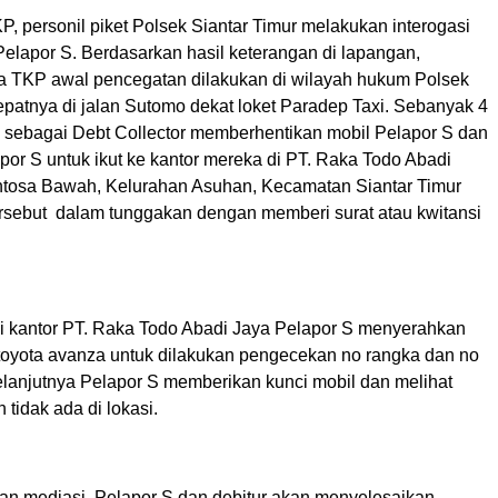
P, personil piket Polsek Siantar Timur melakukan interogasi
Pelapor S. Berdasarkan hasil keterangan di lapangan,
a TKP awal pencegatan dilakukan di wilayah hukum Polsek
tepatnya di jalan Sutomo dekat loket Paradep Taxi. Sebanyak 4
sebagai Debt Collector memberhentikan mobil Pelapor S dan
or S untuk ikut ke kantor mereka di PT. Raka Todo Abadi
ntosa Bawah, Kelurahan Asuhan, Kecamatan Siantar Timur
ersebut dalam tunggakan dengan memberi surat atau kwitansi
 kantor PT. Raka Todo Abadi Jaya Pelapor S menyerahkan
 toyota avanza untuk dilakukan pengecekan no rangka dan no
elanjutnya Pelapor S memberikan kunci mobil dan melihat
 tidak ada di lokasi.
kan mediasi, Pelapor S dan debitur akan menyelesaikan