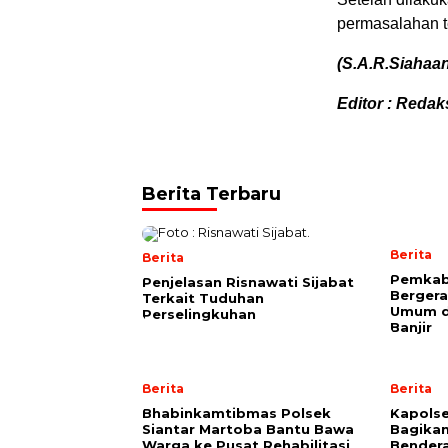
permasalahan te
(S.A.R.Siahaa
Editor : Redak
Berita Terbaru
Berita
Berita
Pemkab
Penjelasan Risnawati Sijabat
Bergera
Terkait Tuduhan
Umum d
Perselingkuhan
Banjir
Berita
Berita
Bhabinkamtibmas Polsek
Kapolse
Siantar Martoba Bantu Bawa
Bagika
Warga ke Pusat Rehabilitasi
Bendera