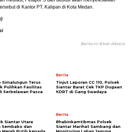
rsebut di Kantor PT. Kalipan di Kota Medan.
n)
si
Berita ini 8 kali dibaca
Berita
 Simalungun Terus
Tinjut Laporan CC 110, Polsek
k Pulihkan Fasilitas
Siantar Barat Cek TKP Dugaan
i Serbelawan Pasca
KDRT di Gang Swadaya
Berita
k Siantar Utara
Bhabinkamtibmas Polsek
n Sembako dan
Siantar Marihat Sambang dan
 Merah Putih kepada
Monitoring Lahan Jagung